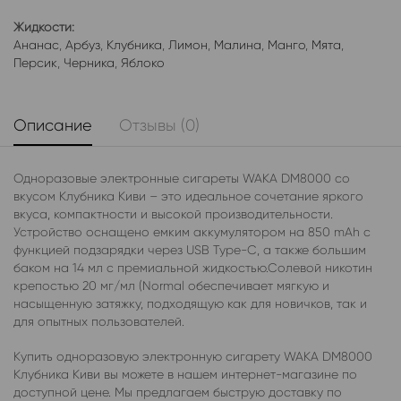
Жидкости:
Ананас
,
Арбуз
,
Клубника
,
Лимон
,
Малина
,
Манго
,
Мята
,
Персик
,
Черника
,
Яблоко
Описание
Отзывы (0)
Одноразовые электронные сигареты WAKA DM8000 со
вкусом Клубника Киви – это идеальное сочетание яркого
вкуса, компактности и высокой производительности.
Устройство оснащено емким аккумулятором на 850 mAh с
функцией подзарядки через USB Type-C, а также большим
баком на 14 мл с премиальной жидкостью.Солевой никотин
крепостью 20 мг/мл (Normal обеспечивает мягкую и
насыщенную затяжку, подходящую как для новичков, так и
для опытных пользователей.
Купить одноразовую электронную сигарету WAKA DM8000
Клубника Киви вы можете в нашем интернет-магазине по
доступной цене. Мы предлагаем быструю доставку по