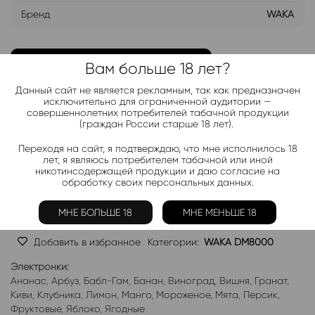
Бренд
WAKA
ДОБАВИТЬ В ЛИСТ ОЖИДАНИЯ
Вам больше 18 лет?
Данный сайт не является рекламным, так как предназначен
Хочу дешевле
исключительно для ограниченной аудитории —
совершеннолетних потребителей табачной продукции
(граждан России старше 18 лет).
Telegram-канал 2000+
Переходя на сайт, я подтверждаю, что мне исполнилось 18
лет, я являюсь потребителем табачной или иной
Актуальные новинки и акции каждые день!
никотинсодержащей продукции и даю согласие на
обработку своих персональных данных.
Подписаться
МНЕ БОЛЬШЕ 18
МНЕ МЕНЬШЕ 18
Добавить в избранное
Категории:
WAKA DM8000
Электронки:
Ананас
,
Арбуз
,
Бабл-Гам
,
Банан
,
Виноград
,
Вишня
,
Гранат
,
Киви
,
Клубника
,
Лимон
,
Манго
,
Мороженое
,
Мята
,
Персик
,
Фруктовые
,
Яблоко
,
Ягодные