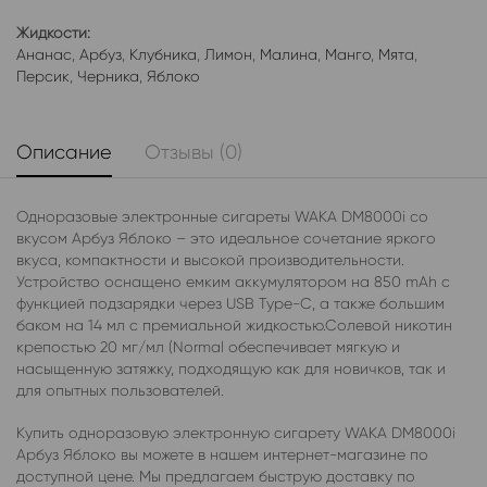
Жидкости:
Ананас
,
Арбуз
,
Клубника
,
Лимон
,
Малина
,
Манго
,
Мята
,
Персик
,
Черника
,
Яблоко
Описание
Отзывы (0)
Одноразовые электронные сигареты WAKA DM8000i со
вкусом Арбуз Яблоко – это идеальное сочетание яркого
вкуса, компактности и высокой производительности.
Устройство оснащено емким аккумулятором на 850 mAh с
функцией подзарядки через USB Type-C, а также большим
баком на 14 мл с премиальной жидкостью.Солевой никотин
крепостью 20 мг/мл (Normal обеспечивает мягкую и
насыщенную затяжку, подходящую как для новичков, так и
для опытных пользователей.
Купить одноразовую электронную сигарету WAKA DM8000i
Арбуз Яблоко вы можете в нашем интернет-магазине по
доступной цене. Мы предлагаем быструю доставку по