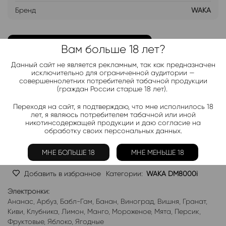
Бренд
WAKA
ДОБАВИТЬ В ЛИСТ ОЖИДАНИЯ
Вам больше 18 лет?
Данный сайт не является рекламным, так как предназначен
Хочу дешевле
исключительно для ограниченной аудитории —
совершеннолетних потребителей табачной продукции
(граждан России старше 18 лет).
Telegram-канал 2000+
Переходя на сайт, я подтверждаю, что мне исполнилось 18
лет, я являюсь потребителем табачной или иной
Актуальные новинки и акции каждые день!
никотинсодержащей продукции и даю согласие на
обработку своих персональных данных.
Подписаться
МНЕ БОЛЬШЕ 18
МНЕ МЕНЬШЕ 18
Добавить в избранное
Категории:
WAKA DM8000i
Электронки:
Ананас
,
Арбуз
,
Бабл-Гам
,
Банан
,
Виноград
,
Вишня
,
Гранат
,
Киви
,
Клубника
,
Лимон
,
Манго
,
Мороженое
,
Мята
,
Персик
,
Фруктовые
,
Яблоко
,
Ягодные