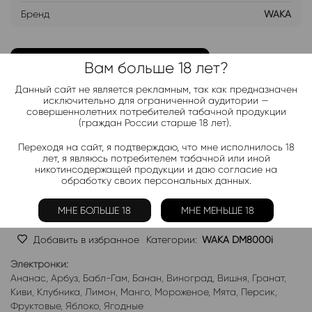
Бренд
WAKA
ДОБАВИТЬ В ЛИСТ ОЖИДАНИЯ
Вам больше 18 лет?
Данный сайт не является рекламным, так как предназначен
Хочу дешевле
исключительно для ограниченной аудитории —
совершеннолетних потребителей табачной продукции
(граждан России старше 18 лет).
Telegram-канал 2000+
Переходя на сайт, я подтверждаю, что мне исполнилось 18
лет, я являюсь потребителем табачной или иной
Актуальные новинки и акции каждые день!
никотинсодержащей продукции и даю согласие на
обработку своих персональных данных.
Подписаться
МНЕ БОЛЬШЕ 18
МНЕ МЕНЬШЕ 18
Добавить в избранное
Категории:
WAKA DM8000i
Электронки:
Ананас
,
Арбуз
,
Бабл-Гам
,
Банан
,
Виноград
,
Вишня
,
Гранат
,
Киви
,
Клубника
,
Лимон
,
Манго
,
Мороженое
,
Мята
,
Персик
,
Фруктовые
,
Яблоко
,
Ягодные