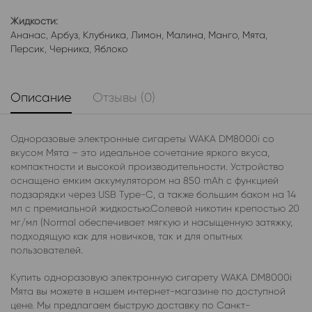
Жидкости:
Ананас
,
Арбуз
,
Клубника
,
Лимон
,
Малина
,
Манго
,
Мята
,
Персик
,
Черника
,
Яблоко
Описание
Отзывы (0)
Одноразовые электронные сигареты WAKA DM8000i со
вкусом Мята – это идеальное сочетание яркого вкуса,
компактности и высокой производительности. Устройство
оснащено емким аккумулятором на 850 mAh с функцией
подзарядки через USB Type-C, а также большим баком на 14
мл с премиальной жидкостью.Солевой никотин крепостью 20
мг/мл (Normal обеспечивает мягкую и насыщенную затяжку,
подходящую как для новичков, так и для опытных
пользователей.
Купить одноразовую электронную сигарету WAKA DM8000i
Мята вы можете в нашем интернет-магазине по доступной
цене. Мы предлагаем быструю доставку по Санкт-