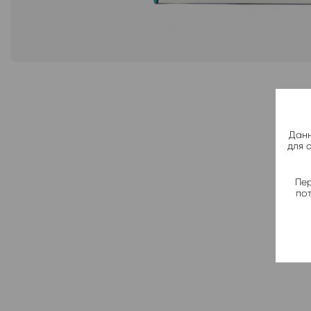
Данн
для 
Пер
по