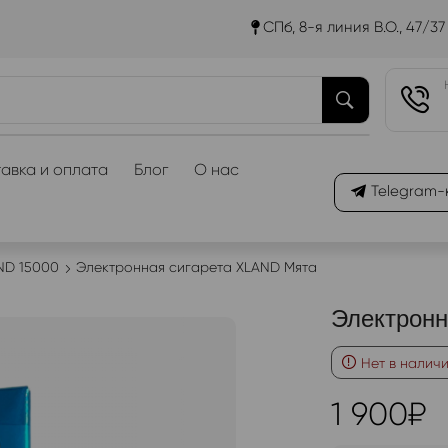
СПб, 8-я линия В.О., 47/37
авка и оплата
Блог
О нас
Telegram-
ND 15000
Электронная сигарета XLAND Мята
Электронн
Нет в налич
1 900
₽