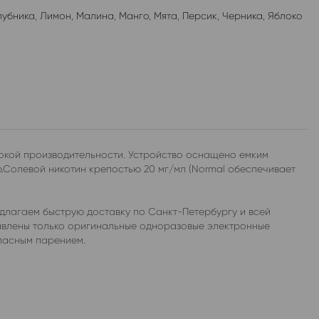
лубника
,
Лимон
,
Малина
,
Манго
,
Мята
,
Персик
,
Черника
,
Яблоко
сокой производительности. Устройство оснащено емким
ю.Солевой никотин крепостью 20 мг/мл (Normal обеспечивает
длагаем быструю доставку по Санкт-Петербургу и всей
тавлены только оригинальные одноразовые электронные
опасным парением.