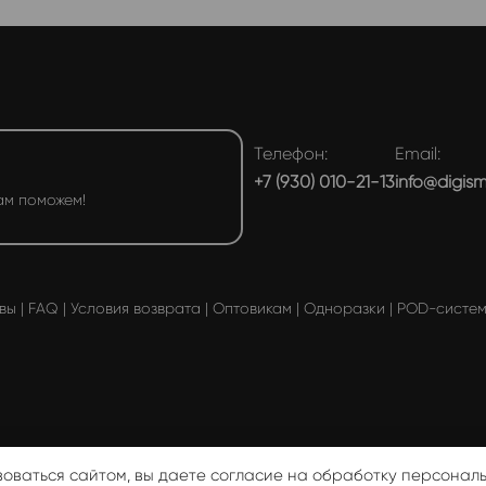
Телефон:
Email:
+7 (930) 010-21-13
info@digis
ам поможем!
вы
|
FAQ
|
Условия возврата
|
Оптовикам
|
Одноразки
|
POD-систе
ичной офертой ♥ DIGISMOKE 2026
Политика конфиденциаль
зоваться сайтом, вы даете согласие на обработку персонал