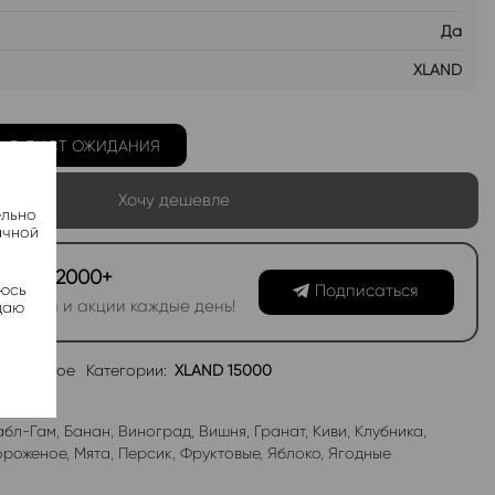
Да
XLAND
Ь В ЛИСТ ОЖИДАНИЯ
Хочу дешевле
ельно
ачной
канал 2000+
Подписаться
яюсь
овинки и акции каждые день!
даю
избранное
Категории:
XLAND 15000
абл-Гам
,
Банан
,
Виноград
,
Вишня
,
Гранат
,
Киви
,
Клубника
,
роженое
,
Мята
,
Персик
,
Фруктовые
,
Яблоко
,
Ягодные