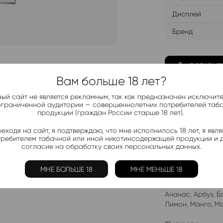
Дисплей
Бренд
ДОБАВИТ
Вам больше 18 лет?
ый сайт не является рекламным, так как предназначен исключит
ограниченной аудитории — совершеннолетних потребителей таб
продукции (граждан России старше 18 лет).
Telegram-
еходя на сайт, я подтверждаю, что мне исполнилось 18 лет, я явл
Актуальные н
требителем табачной или иной никотинсодержащей продукции и 
согласие на обработку своих персональных данных.
Добавить в 
МНЕ БОЛЬШЕ 18
МНЕ МЕНЬШЕ 18
Электронки:
Ананас
,
Арбуз
,
Б
Лимон
,
Манго
,
Мо