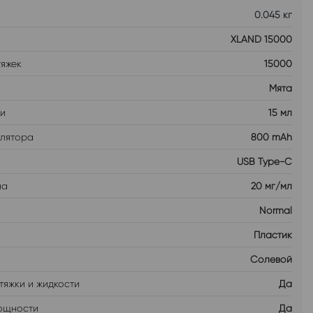
0.045 кг
XLAND 15000
тяжек
15000
Мята
ти
15 мл
улятора
800 mAh
USB Type-C
на
20 мг/мл
Normal
Пластик
Солевой
тяжки и жидкости
Да
ощности
Да