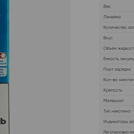
Вес
Линейка
Количество за
Вкус
Объем жидкос
Емкость аккум
Порт зарядки
Кол-во никоти
Крепость
Материал
Тип никотина
Индикаторы за
Регулировка м