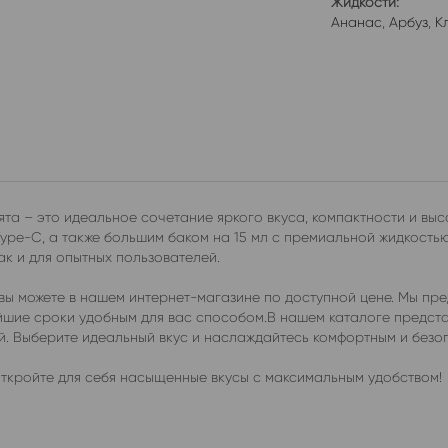
Жидкости:
Ананас
,
Арбуз
,
К
та – это идеальное сочетание яркого вкуса, компактности и вы
ype-C, а также большим баком на 15 мл с премиальной жидкость
ак и для опытных пользователей.
ы можете в нашем интернет-магазине по доступной цене. Мы пре
чайшие сроки удобным для вас способом.В нашем каталоге предс
ей. Выберите идеальный вкус и наслаждайтесь комфортным и без
ткройте для себя насыщенные вкусы с максимальным удобством!