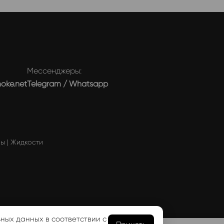
Мессенджеры:
moke.net
Telegram
/
Whatsapp
мы
|
Жидкости
ности
ьных данных в соответствии с