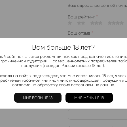
Ваш адрес электронной почты
Ваш рейтинг
*
Ваш отзыв
*
Вам больше 18 лет?
ый сайт не является рекламным, так как предназначен исключит
ограниченной аудитории — совершеннолетних потребителей таб
продукции (граждан России старше 18 лет).
еходя на сайт, я подтверждаю, что мне исполнилось 18 лет, я явл
требителем табачной или иной никотинсодержащей продукции и 
согласие на обработку своих персональных данных.
МНЕ БОЛЬШЕ 18
МНЕ МЕНЬШЕ 18
Имя
*