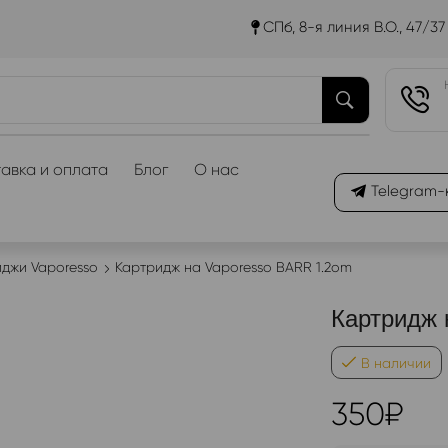
СПб, 8-я линия В.О., 47/37
авка и оплата
Блог
О нас
Telegram-
джи Vaporesso
Картридж на Vaporesso BARR 1.2om
Картридж 
В наличии
350
₽