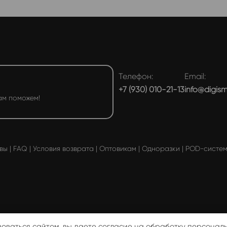
Телефон:
Email:
+7 (930) 010-21-13
info@digis
ам поможем!
вы
|
FAQ
|
Условия возврата
|
Оптовикам
|
Одноразки
|
POD-систе
ичной офертой ♥ DIGISMOKE 2026
Политика конфиденциаль
зоваться сайтом, вы даете согласие на обработку персонал