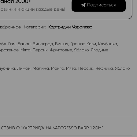
канал 2000+
Подписаться
овинки и акции каждые день!
избранное
Категории:
Картриджи Vaporesso
абл-Гам
,
Банан
,
Виноград
,
Вишня
,
Гранат
,
Киви
,
Клубника
,
роженое
,
Мята
,
Персик
,
Фруктовые
,
Яблоко
,
Ягодные
лубника
,
Лимон
,
Малина
,
Манго
,
Мята
,
Персик
,
Черника
,
Яблоко
 ОТЗЫВ О “КАРТРИДЖ НА VAPORESSO BARR 1.2OM”