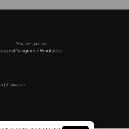
Мессенджеры:
moke.net
Telegram
/
Whatsapp
мы
|
Жидкости
ности
ьных данных в соответствии с