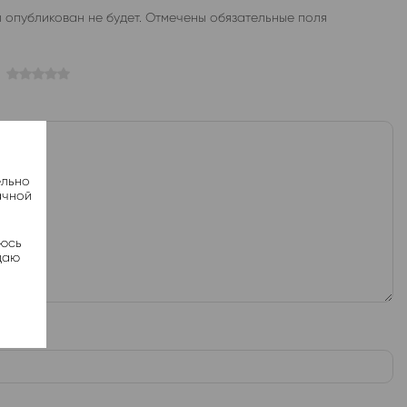
 опубликован не будет. Отмечены обязательные поля
ельно
ачной
яюсь
даю