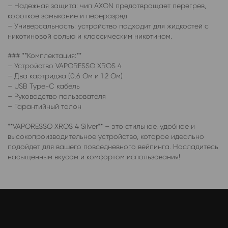
– Надежная защита: чип AXON предотвращает перегрев,
короткое замыкание и переразряд.
– Универсальность: устройство подходит для жидкостей с
никотиновой солью и классическим никотином.
### **Комплектация:**
– Устройство VAPORESSO XROS 4
– Два картриджа (0.6 Ом и 1.2 Ом)
– USB Type-C кабель
– Руководство пользователя
– Гарантийный талон
**VAPORESSO XROS 4 Silver** – это стильное, удобное и
высокопроизводительное устройство, которое идеально
подойдет для вашего повседневного вейпинга. Насладитесь
насыщенным вкусом и комфортом использования!