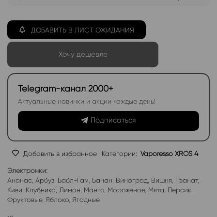
ДОБАВИТЬ В ЛИСТ ОЖИДАНИЯ
Хочу дешевле
Telegram-канал 2000+
Актуальные новинки и акции каждые день!
Подписаться
Добавить в избранное
Категории:
Vaporesso XROS 4
Электронки:
Ананас
,
Арбуз
,
Бабл-Гам
,
Банан
,
Виноград
,
Вишня
,
Гранат
,
Киви
,
Клубника
,
Лимон
,
Манго
,
Мороженое
,
Мята
,
Персик
,
Фруктовые
,
Яблоко
,
Ягодные