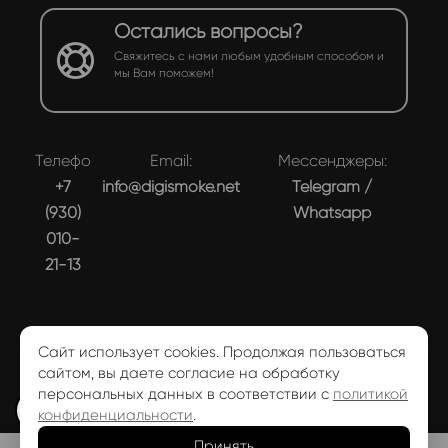
Остались вопросы?
Свяжитесь с нами любым удобным способом и
мы Вам поможем!
Телефон:
Email:
Мессенджеры:
+7
info@digismoke.net
Telegram
/
(930)
Whatsapp
010-
21-13
Сайт использует cookies. Продолжая пользоваться
сайтом, вы даете согласие на обработку
Информация размещенная на сайте, не является
персональных данных в соответствии с
политикой
✉️
публичной офертой ♥ DIGISMOKE 2026
Политика
конфиденциальности
.
конфиденциальности
Принять