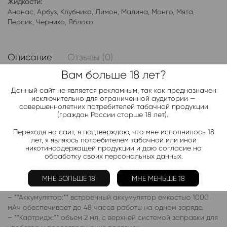
Жидкости:
Ананас
,
Арбуз
,
Клубника
,
Лимон
,
Малина
,
Манго
,
Мята
,
Персик
,
Черника
,
Яблоко
Описание
Отзывы (0)
Вам больше 18 лет?
**POD-система VAPORESSO XROS 4 Silver**
Данный сайт не является рекламным, так как предназначен
исключительно для ограниченной аудитории —
совершеннолетних потребителей табачной продукции
VAPORESSO XROS 4 Silver – это усовершенствованная POD-
(граждан России старше 18 лет).
система с изысканным дизайном и передовыми
технологиями. Мощность, удобство и элегантный
Переходя на сайт, я подтверждаю, что мне исполнилось 18
серебристый корпус делают эту модель идеальным выбором
лет, я являюсь потребителем табачной или иной
для ежедневного использования.
никотинсодержащей продукции и даю согласие на
обработку своих персональных данных.
### **Основные характеристики:**
– **Мощность:** до 26 Вт с автоматической настройкой
МНЕ БОЛЬШЕ 18
МНЕ МЕНЬШЕ 18
мощности для оптимального опыта вейпинга.
– **Аккумулятор:** встроенный аккумулятор емкостью 1000
мАч обеспечивает до 48 часов работы на одном заряде.
– **Картридж:** объем 2 мл, с верхней системой заправки для