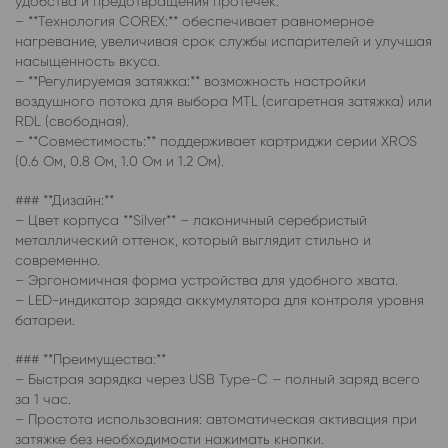
удобства и предотвращения протечек.
– **Технология COREX:** обеспечивает равномерное
нагревание, увеличивая срок службы испарителей и улучшая
насыщенность вкуса.
– **Регулируемая затяжка:** возможность настройки
воздушного потока для выбора MTL (сигаретная затяжка) или
RDL (свободная).
– **Совместимость:** поддерживает картриджи серии XROS
(0.6 Ом, 0.8 Ом, 1.0 Ом и 1.2 Ом).
### **Дизайн:**
– Цвет корпуса **Silver** – лаконичный серебристый
металлический оттенок, который выглядит стильно и
современно.
– Эргономичная форма устройства для удобного хвата.
– LED-индикатор заряда аккумулятора для контроля уровня
батареи.
### **Преимущества:**
– Быстрая зарядка через USB Type-C – полный заряд всего
за 1 час.
– Простота использования: автоматическая активация при
затяжке без необходимости нажимать кнопки.