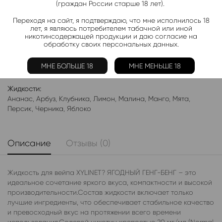
(граждан России старше 18 лет).
Переходя на сайт, я подтверждаю, что мне исполнилось 18
Добавить в избранное
Категории:
Жидкость XYLINET
лет, я являюсь потребителем табачной или иной
никотинсодержащей продукции и даю согласие на
Электронки:
обработку своих персональных данных.
Ананас
,
Арбуз
,
Бабл-Гам
,
Банан
,
Виноград
,
Вишня
,
Гранат
,
Киви
,
Клубника
,
Лимон
,
Манго
,
Мороженое
,
Мята
,
Персик
,
МНЕ БОЛЬШЕ 18
МНЕ МЕНЬШЕ 18
Фруктовые
,
Яблоко
,
Ягодные
Жидкости:
Ананас
,
Арбуз
,
Клубника
,
Лимон
,
Малина
,
Манго
,
Мята
,
Персик
,
Черника
,
Яблоко
Описание
Отзывы (0)
Жидкость для вейпа XYLINET? ЯГОДНЫЙ ГЕНГ-БЕНГ – это
идеальное сочетание яркого вкуса, компактности и высокой
производительности.Состав жидкости включает только
лучшие ингредиенты, что обеспечивает стабильное качество
и превосходный вкус на протяжении всего времени