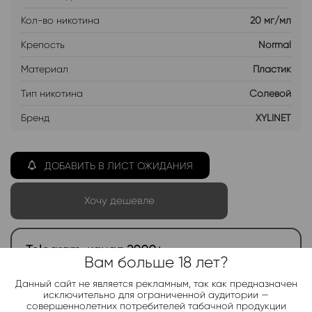
Кол-во никотина
20 мг/мл
Крепость
Normal
Материал
Пластик
Тип никотина
Солевой
Бренд
XYLINET
ДОБАВИТЬ В ЛИСТ ОЖИДАНИЯ
Хочу дешевле
Telegram-канал 2000+
Вам больше 18 лет?
Актуальные новинки и акции каждые день!
Данный сайт не является рекламным, так как предназначен
исключительно для ограниченной аудитории —
Подписаться
совершеннолетних потребителей табачной продукции