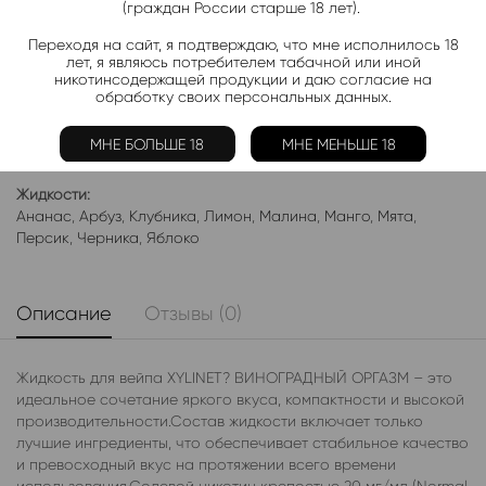
(граждан России старше 18 лет).
Переходя на сайт, я подтверждаю, что мне исполнилось 18
Добавить в избранное
Категории:
Жидкость XYLINET
лет, я являюсь потребителем табачной или иной
никотинсодержащей продукции и даю согласие на
Электронки:
обработку своих персональных данных.
Ананас
,
Арбуз
,
Бабл-Гам
,
Банан
,
Виноград
,
Вишня
,
Гранат
,
Киви
,
Клубника
,
Лимон
,
Манго
,
Мороженое
,
Мята
,
Персик
,
МНЕ БОЛЬШЕ 18
МНЕ МЕНЬШЕ 18
Фруктовые
,
Яблоко
,
Ягодные
Жидкости:
Ананас
,
Арбуз
,
Клубника
,
Лимон
,
Малина
,
Манго
,
Мята
,
Персик
,
Черника
,
Яблоко
Описание
Отзывы (0)
Жидкость для вейпа XYLINET? ВИНОГРАДНЫЙ ОРГАЗМ – это
идеальное сочетание яркого вкуса, компактности и высокой
производительности.Состав жидкости включает только
лучшие ингредиенты, что обеспечивает стабильное качество
и превосходный вкус на протяжении всего времени