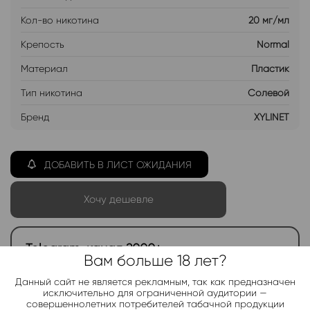
Кол-во никотина
20 мг/мл
Крепость
Normal
Материал
Пластик
Тип никотина
Солевой
Бренд
XYLINET
ДОБАВИТЬ В ЛИСТ ОЖИДАНИЯ
Хочу дешевле
Telegram-канал 2000+
Вам больше 18 лет?
Актуальные новинки и акции каждые день!
Данный сайт не является рекламным, так как предназначен
исключительно для ограниченной аудитории —
Подписаться
совершеннолетних потребителей табачной продукции