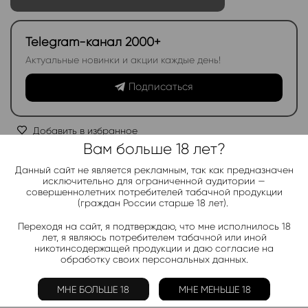
Telegram-канал 2000+
Актуальные новинки и акции каждые день!
Подписаться
Добавить в избранное
Вам больше 18 лет?
Категории:
Жидкость АНАРХИЯ HARD
Данный сайт не является рекламным, так как предназначен
Электронки:
исключительно для ограниченной аудитории —
Ананас
,
Арбуз
,
Бабл-Гам
,
Банан
,
Виноград
,
Вишня
,
Гранат
,
совершеннолетних потребителей табачной продукции
Киви
,
Клубника
,
Лимон
,
Манго
,
Мороженое
,
Мята
,
Персик
,
(граждан России старше 18 лет).
Фруктовые
,
Яблоко
,
Ягодные
Переходя на сайт, я подтверждаю, что мне исполнилось 18
лет, я являюсь потребителем табачной или иной
Жидкости:
никотинсодержащей продукции и даю согласие на
Ананас
,
Арбуз
,
Клубника
,
Лимон
,
Малина
,
Манго
,
Мята
,
обработку своих персональных данных.
Персик
,
Черника
,
Яблоко
МНЕ БОЛЬШЕ 18
МНЕ МЕНЬШЕ 18