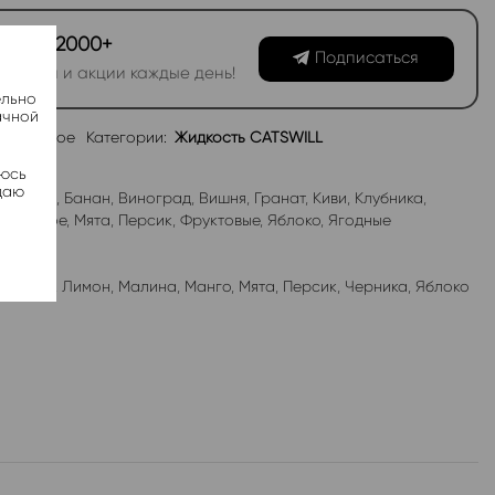
канал 2000+
Подписаться
овинки и акции каждые день!
ельно
ачной
избранное
Категории:
Жидкость CATSWILL
яюсь
даю
абл-Гам
,
Банан
,
Виноград
,
Вишня
,
Гранат
,
Киви
,
Клубника
,
роженое
,
Мята
,
Персик
,
Фруктовые
,
Яблоко
,
Ягодные
лубника
,
Лимон
,
Малина
,
Манго
,
Мята
,
Персик
,
Черника
,
Яблоко