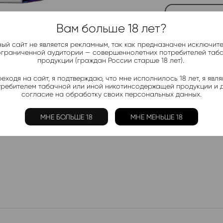
Telegram-
Вам больше 18 лет?
Актуальные н
ый сайт не является рекламным, так как предназначен исключит
ограниченной аудитории — совершеннолетних потребителей таб
продукции (граждан России старше 18 лет).
Добавить в 
еходя на сайт, я подтверждаю, что мне исполнилось 18 лет, я явл
Электронки:
требителем табачной или иной никотинсодержащей продукции и 
Ананас
,
Арбуз
,
Б
согласие на обработку своих персональных данных.
Лимон
,
Манго
,
Мо
МНЕ БОЛЬШЕ 18
МНЕ МЕНЬШЕ 18
Жидкости:
Ананас
,
Арбуз
,
К