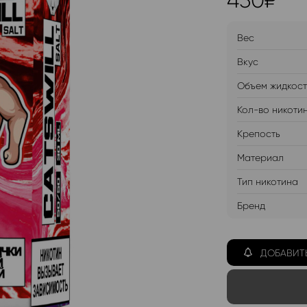
450
₽
Вес
Вкус
Объем жидкос
Кол-во никоти
Крепость
Материал
Тип никотина
Бренд
ДОБАВИТ