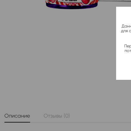
Данн
для 
Пер
по
Описание
Отзывы (0)