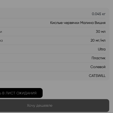
0.045 кг
Кислые червячки Малина Вишня
ти
30 мл
на
20 мг/мл
Ultra
Пластик
Солевой
CATSWILL
Ь В ЛИСТ ОЖИДАНИЯ
Хочу дешевле