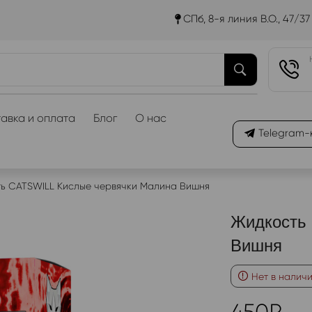
СПб, 8-я линия В.О., 47/37
авка и оплата
Блог
О нас
Telegram-
ь CATSWILL Кислые червячки Малина Вишня
Жидкость
Вишня
Нет в налич