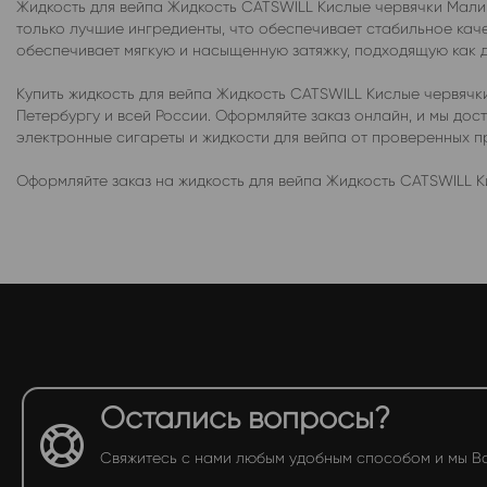
Жидкость для вейпа Жидкость CATSWILL Кислые червячки Малин
только лучшие ингредиенты, что обеспечивает стабильное каче
обеспечивает мягкую и насыщенную затяжку, подходящую как дл
Купить жидкость для вейпа Жидкость CATSWILL Кислые червячк
Петербургу и всей России. Оформляйте заказ онлайн, и мы до
электронные сигареты и жидкости для вейпа от проверенных 
Оформляйте заказ на жидкость для вейпа Жидкость CATSWILL К
Остались вопросы?
Свяжитесь с нами любым удобным способом и мы В