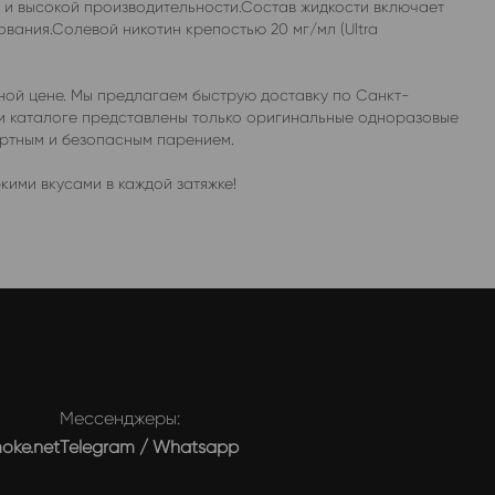
 и высокой производительности.Состав жидкости включает
вания.Солевой никотин крепостью 20 мг/мл (Ultra
ной цене. Мы предлагаем быструю доставку по Санкт-
ем каталоге представлены только оригинальные одноразовые
ортным и безопасным парением.
ими вкусами в каждой затяжке!
Мессенджеры:
moke.net
Telegram
/
Whatsapp