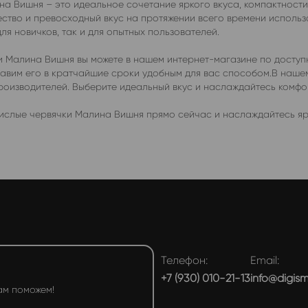
а Вишня – это идеальное сочетание яркого вкуса, компактности
ство и превосходный вкус на протяжении всего времени использо
я новичков, так и для опытных пользователей.
и Малина Вишня вы можете в нашем интернет-магазине по доступ
ставим его в кратчайшие сроки удобным для вас способом.В наш
производителей. Выберите идеальный вкус и наслаждайтесь комф
ислые червячки Малина Вишня прямо сейчас и наслаждайтесь ярк
Телефон:
Email:
+7 (930) 010-21-13
info@digis
ам поможем!