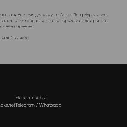
едлагаем быструю доставку по Санкт-Петербургу и всей
тавлены только оригинальные одноразовые электронные
опасным парением.
аждой затяжке!
Мессенджеры:
moke.net
Telegram
/
Whatsapp