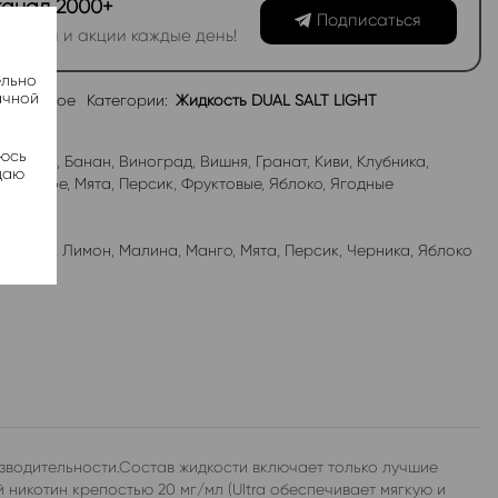
канал 2000+
Подписаться
овинки и акции каждые день!
ельно
ачной
избранное
Категории:
Жидкость DUAL SALT LIGHT
яюсь
абл-Гам
,
Банан
,
Виноград
,
Вишня
,
Гранат
,
Киви
,
Клубника
,
даю
роженое
,
Мята
,
Персик
,
Фруктовые
,
Яблоко
,
Ягодные
лубника
,
Лимон
,
Малина
,
Манго
,
Мята
,
Персик
,
Черника
,
Яблоко
изводительности.Состав жидкости включает только лучшие
никотин крепостью 20 мг/мл (Ultra обеспечивает мягкую и