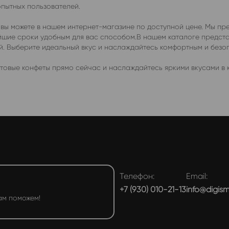
опытных пользователей.
 вы можете в нашем интернет-магазине по доступной цене. Мы пр
чайшие сроки удобным для вас способом.В нашем каталоге предс
ей. Выберите идеальный вкус и наслаждайтесь комфортным и без
товые конфеты прямо сейчас и наслаждайтесь яркими вкусами в к
Телефон:
Email:
+7 (930) 010-21-13
info@digis
ам поможем!