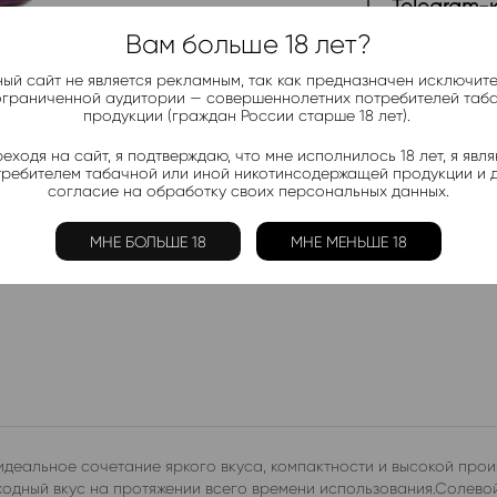
Telegram-
Актуальные н
Вам больше 18 лет?
ый сайт не является рекламным, так как предназначен исключит
ограниченной аудитории — совершеннолетних потребителей таб
Добавить в 
продукции (граждан России старше 18 лет).
Электронки:
еходя на сайт, я подтверждаю, что мне исполнилось 18 лет, я явл
Ананас
,
Арбуз
,
Б
требителем табачной или иной никотинсодержащей продукции и 
Лимон
,
Манго
,
Мо
согласие на обработку своих персональных данных.
Жидкости:
МНЕ БОЛЬШЕ 18
МНЕ МЕНЬШЕ 18
Ананас
,
Арбуз
,
К
идеальное сочетание яркого вкуса, компактности и высокой про
одный вкус на протяжении всего времени использования.Солевой 