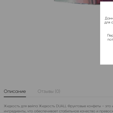
Данн
для 
Пер
по
Описание
Отзывы (0)
Жидкость для вейпа Жидкость DUALL Фруктовые конфеты – это 
ингредиенты, что обеспечивает стабильное качество и превосх