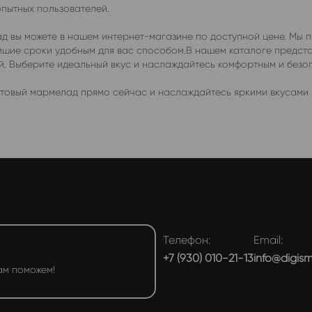
опытных пользователей.
д вы можете в нашем интернет-магазине по доступной цене. Мы 
чайшие сроки удобным для вас способом.В нашем каталоге предс
ей. Выберите идеальный вкус и наслаждайтесь комфортным и без
товый мармелад прямо сейчас и наслаждайтесь яркими вкусами в
Телефон:
Email:
+7 (930) 010-21-13
info@digis
ам поможем!