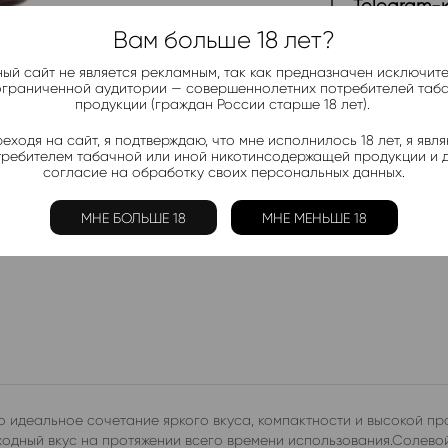
Telegram-
Актуальные н
Вам больше 18 лет?
ый сайт не является рекламным, так как предназначен исключит
ограниченной аудитории — совершеннолетних потребителей таб
Добавить в 
продукции (граждан России старше 18 лет).
Электронки:
еходя на сайт, я подтверждаю, что мне исполнилось 18 лет, я явл
Ананас
,
Арбуз
,
Б
требителем табачной или иной никотинсодержащей продукции и 
Лимон
,
Манго
,
Мо
согласие на обработку своих персональных данных.
Жидкости:
МНЕ БОЛЬШЕ 18
МНЕ МЕНЬШЕ 18
Ананас
,
Арбуз
,
К
 идеальное сочетание яркого вкуса, компактности и высокой пр
одный вкус на протяжении всего времени использования.Солевой 