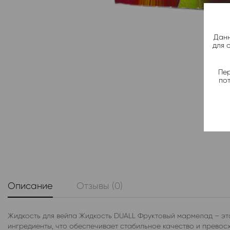
Данн
для 
Пер
по
Описание
Отзывы (0)
Жидкость для вейпа Жидкость DUALL Фруктовый мармелад – это
ингредиенты, что обеспечивает стабильное качество и превосх