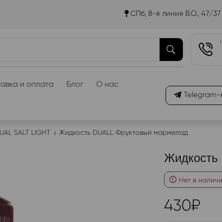
СПб, 8-я линия В.О., 47/37
авка и оплата
Блог
О нас
Telegram-
UAL SALT LIGHT
Жидкость DUALL Фруктовый мармелад
Жидкость
Нет в налич
430
₽