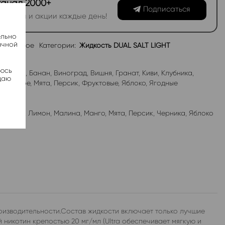
канал 2000+
Подписаться
овинки и акции каждые день!
ельно
ачной
избранное
Категории:
Жидкость DUAL SALT LIGHT
яюсь
абл-Гам
,
Банан
,
Виноград
,
Вишня
,
Гранат
,
Киви
,
Клубника
,
даю
роженое
,
Мята
,
Персик
,
Фруктовые
,
Яблоко
,
Ягодные
лубника
,
Лимон
,
Малина
,
Манго
,
Мята
,
Персик
,
Черника
,
Яблоко
оизводительности.Состав жидкости включает только лучшие
никотин крепостью 20 мг/мл (Ultra обеспечивает мягкую и