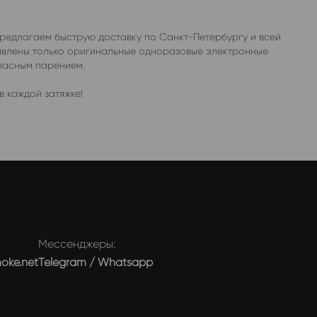
предлагаем быструю доставку по Санкт-Петербургу и всей
тавлены только оригинальные одноразовые электронные
опасным парением.
 каждой затяжке!
Мессенджеры:
moke.net
Telegram
/
Whatsapp