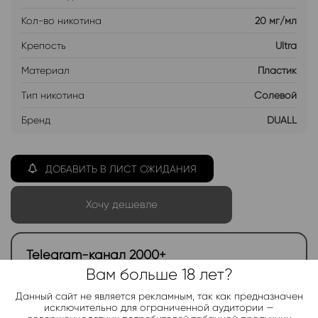
Кол-во никотина
20 мг/мл
Крепость
Ultra
Материал
Пластик
Тип никотина
Солевой
Бренд
DUALL
ДОБАВИТЬ В ЛИСТ ОЖИДАНИЯ
Хочу дешевле
Telegram-канал 2000+
Вам больше 18 лет?
Актуальные новинки и акции каждые день!
Данный сайт не является рекламным, так как предназначен
Подписаться
исключительно для ограниченной аудитории —