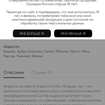
совершеннолетних потребителей табачной продукции
(граждан России старше 18 лет).
Добавить в избранное
Переходя на сайт, я подтверждаю, что мне исполнилось 18
Категории:
Жидкость DUAL SALT LIGHT
лет, я являюсь потребителем табачной или иной
никотинсодержащей продукции и даю согласие на
обработку своих персональных данных.
Электронки:
Ананас
,
Арбуз
,
Бабл-Гам
,
Банан
,
Виноград
,
Вишня
,
Гранат
,
Киви
,
Клубника
,
Лимон
,
Манго
,
Мороженое
,
Мята
,
Персик
,
МНЕ БОЛЬШЕ 18
МНЕ МЕНЬШЕ 18
Фруктовые
,
Яблоко
,
Ягодные
Жидкости:
Ананас
,
Арбуз
,
Клубника
,
Лимон
,
Малина
,
Манго
,
Мята
,
Персик
,
Черника
,
Яблоко
Описание
Отзывы (0)
Жидкость для вейпа Жидкость DUALL Ягодный чай – это
идеальное сочетание яркого вкуса, компактности и высокой
производительности.Состав жидкости включает только
лучшие ингредиенты, что обеспечивает стабильное качество