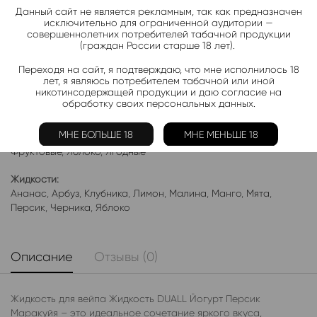
Данный сайт не является рекламным, так как предназначен
Подписаться
исключительно для ограниченной аудитории —
совершеннолетних потребителей табачной продукции
(граждан России старше 18 лет).
Добавить в избранное
Переходя на сайт, я подтверждаю, что мне исполнилось 18
лет, я являюсь потребителем табачной или иной
Категории:
Жидкость DUAL SALT LIGHT
никотинсодержащей продукции и даю согласие на
обработку своих персональных данных.
Электронки:
Ананас
,
Арбуз
,
Бабл-Гам
,
Банан
,
Виноград
,
Вишня
,
Гранат
,
МНЕ БОЛЬШЕ 18
МНЕ МЕНЬШЕ 18
Киви
,
Клубника
,
Лимон
,
Манго
,
Мороженое
,
Мята
,
Персик
,
Фруктовые
,
Яблоко
,
Ягодные
Жидкости:
Ананас
,
Арбуз
,
Клубника
,
Лимон
,
Малина
,
Манго
,
Мята
,
Персик
,
Черника
,
Яблоко
Описание
Отзывы (0)
Жидкость для вейпа Жидкость DUALL Йогурт Персик
Маракуйя – это идеальное сочетание яркого вкуса,