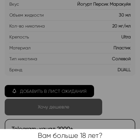
Вкус
Йогурт Персик Маракуйя
Объем жидкости
30 мл
Кол-во никотина
20 мг/мл
Крепость
Ultra
Материал
Пластик
Тип никотина
Солевой
Бренд
DUALL
ДОБАВИТЬ В ЛИСТ ОЖИДАНИЯ
Хочу дешевле
Telegram-канал 2000+
Вам больше 18 лет?
Актуальные новинки и акции каждые день!