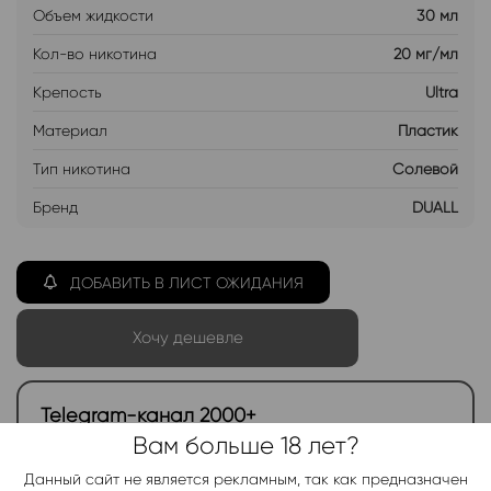
Объем жидкости
30 мл
Кол-во никотина
20 мг/мл
Крепость
Ultra
Материал
Пластик
Тип никотина
Солевой
Бренд
DUALL
ДОБАВИТЬ В ЛИСТ ОЖИДАНИЯ
Хочу дешевле
Telegram-канал 2000+
Вам больше 18 лет?
Актуальные новинки и акции каждые день!
Данный сайт не является рекламным, так как предназначен
Подписаться