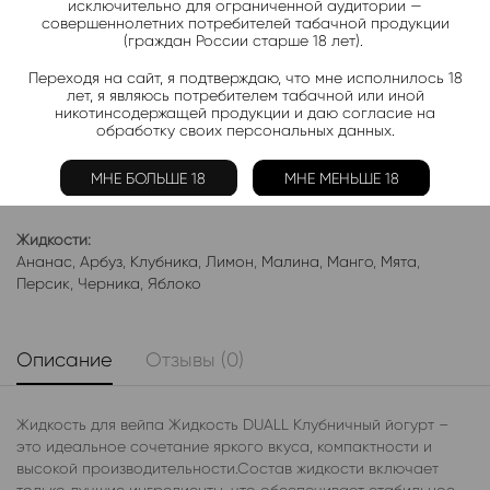
исключительно для ограниченной аудитории —
совершеннолетних потребителей табачной продукции
(граждан России старше 18 лет).
Добавить в избранное
Переходя на сайт, я подтверждаю, что мне исполнилось 18
Категории:
Жидкость DUAL SALT LIGHT
лет, я являюсь потребителем табачной или иной
никотинсодержащей продукции и даю согласие на
обработку своих персональных данных.
Электронки:
Ананас
,
Арбуз
,
Бабл-Гам
,
Банан
,
Виноград
,
Вишня
,
Гранат
,
Киви
,
Клубника
,
Лимон
,
Манго
,
Мороженое
,
Мята
,
Персик
,
МНЕ БОЛЬШЕ 18
МНЕ МЕНЬШЕ 18
Фруктовые
,
Яблоко
,
Ягодные
Жидкости:
Ананас
,
Арбуз
,
Клубника
,
Лимон
,
Малина
,
Манго
,
Мята
,
Персик
,
Черника
,
Яблоко
Описание
Отзывы (0)
Жидкость для вейпа Жидкость DUALL Клубничный йогурт –
это идеальное сочетание яркого вкуса, компактности и
высокой производительности.Состав жидкости включает