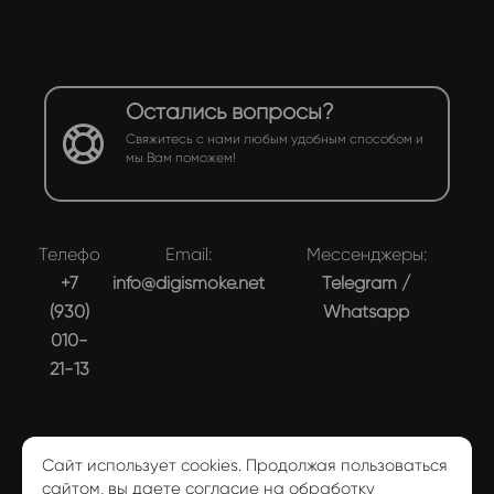
Остались вопросы?
Свяжитесь с нами любым удобным способом и
мы Вам поможем!
Телефон:
Email:
Мессенджеры:
+7
info@digismoke.net
Telegram
/
(930)
Whatsapp
010-
21-13
Сайт использует cookies. Продолжая пользоваться
сайтом, вы даете согласие на обработку