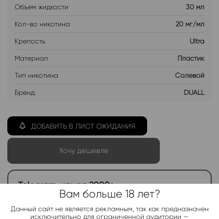
Объем жидкости
30 мл
Кол-во никотина
20 мг/мл
Крепость
Ultra
Материал
Пластик
Тип никотина
Солевой
Бренд
DUALL
ДОБАВИТЬ В ЛИСТ ОЖИДАНИЯ
Хочу дешевле
Telegram-канал 2000+
Вам больше 18 лет?
Актуальные новинки и акции каждые день!
Данный сайт не является рекламным, так как предназначен
исключительно для ограниченной аудитории —
Подписаться