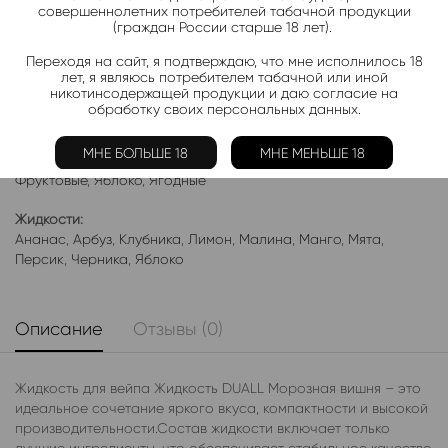
совершеннолетних потребителей табачной продукции
(граждан России старше 18 лет).
Добавить в избранное
Переходя на сайт, я подтверждаю, что мне исполнилось 18
лет, я являюсь потребителем табачной или иной
Категории:
Жидкость DUAL SALT EXTRA
никотинсодержащей продукции и даю согласие на
обработку своих персональных данных.
Электронки:
Ананас
,
Арбуз
,
Бабл-Гам
,
Банан
,
Виноград
,
Вишня
,
Гранат
,
МНЕ БОЛЬШЕ 18
МНЕ МЕНЬШЕ 18
Киви
,
Клубника
,
Лимон
,
Манго
,
Мороженое
,
Мята
,
Персик
,
Фруктовые
,
Яблоко
,
Ягодные
Жидкости:
Ананас
,
Арбуз
,
Клубника
,
Лимон
,
Малина
,
Манго
,
Мята
,
Персик
,
Черника
,
Яблоко
Описание
Отзывы (0)
Жидкость для вейпа Жидкость DUALL Морозная вишня – это
идеальное сочетание яркого вкуса, компактности и высокой
производительности.Состав жидкости включает только