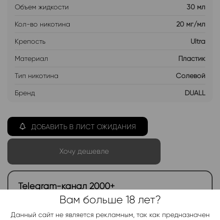
Объем жидкости
30 мл
Кол-во никотина
20 мг/мл
Крепость
Ultra
Материал
Пластик
Тип никотина
Солевой
Бренд
DUALL
ДОБАВИТЬ В ЛИСТ ОЖИДАНИЯ
Хочу дешевле
Telegram-канал 2000+
Вам больше 18 лет?
Актуальные новинки и акции каждые день!
Данный сайт не является рекламным, так как предназначен
Подписаться