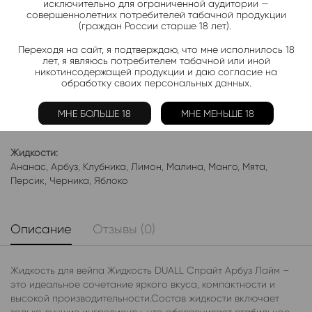
исключительно для ограниченной аудитории —
совершеннолетних потребителей табачной продукции
(граждан России старше 18 лет).
Добавить в избранное
Переходя на сайт, я подтверждаю, что мне исполнилось 18
Категории:
Жидкость DUAL SALT LIGHT
лет, я являюсь потребителем табачной или иной
никотинсодержащей продукции и даю согласие на
обработку своих персональных данных.
Электронки:
Ананас
,
Арбуз
,
Бабл-Гам
,
Банан
,
Виноград
,
Вишня
,
Гранат
,
Киви
,
Клубника
,
Лимон
,
Манго
,
Мороженое
,
Мята
,
Персик
,
МНЕ БОЛЬШЕ 18
МНЕ МЕНЬШЕ 18
Фруктовые
,
Яблоко
,
Ягодные
Жидкости:
Ананас
,
Арбуз
,
Клубника
,
Лимон
,
Малина
,
Манго
,
Мята
,
Персик
,
Черника
,
Яблоко
Описание
Отзывы (0)
Жидкость для вейпа Жидкость DUALL Спрайт Арбуз Лайм –
это идеальное сочетание яркого вкуса, компактности и
высокой производительности.Состав жидкости включает