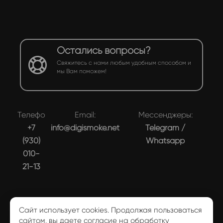
Остались вопросы?
Свяжитесь с нами любым удобным способом и
мы Вам поможем!
Телефон:
Email:
Мессенджеры:
+7
info@digismoke.net
Telegram
/
(930)
Whatsapp
010-
21-13
Сайт использует cookies. Продолжая пользоваться
сайтом, вы даете согласие на обработку