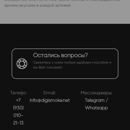
яркими вкусами в каждой затяжке!
Остались вопросы?
Свяжитесь с нами любым удобным способом и
мы Вам поможем!
Телефон:
Email:
Мессенджеры:
+7
info@digismoke.net
Telegram
/
(930)
Whatsapp
010-
21-13