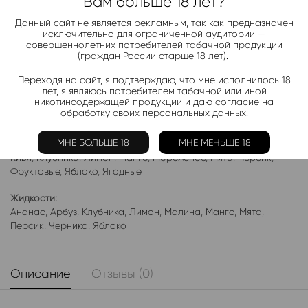
Telegram-канал 2000+
Вам больше 18 лет?
Актуальные новинки и акции каждые день!
Данный сайт не является рекламным, так как предназначен
исключительно для ограниченной аудитории —
Подписаться
совершеннолетних потребителей табачной продукции
(граждан России старше 18 лет).
Переходя на сайт, я подтверждаю, что мне исполнилось 18
Добавить в избранное
лет, я являюсь потребителем табачной или иной
никотинсодержащей продукции и даю согласие на
Категории:
Жидкость HUSKY DOUBLE ICE
обработку своих персональных данных.
Электронки:
МНЕ БОЛЬШЕ 18
МНЕ МЕНЬШЕ 18
Ананас
,
Арбуз
,
Бабл-Гам
,
Банан
,
Виноград
,
Вишня
,
Гранат
,
Киви
,
Клубника
,
Лимон
,
Манго
,
Мороженое
,
Мята
,
Персик
,
Фруктовые
,
Яблоко
,
Ягодные
Жидкости:
Ананас
,
Арбуз
,
Клубника
,
Лимон
,
Малина
,
Манго
,
Мята
,
Персик
,
Черника
,
Яблоко
Описание
Отзывы (0)