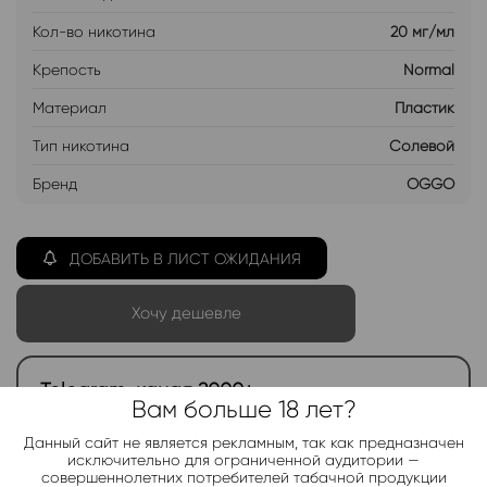
Кол-во никотина
20 мг/мл
Крепость
Normal
Материал
Пластик
Тип никотина
Солевой
Бренд
OGGO
ДОБАВИТЬ В ЛИСТ ОЖИДАНИЯ
Хочу дешевле
Telegram-канал 2000+
Вам больше 18 лет?
Актуальные новинки и акции каждые день!
Данный сайт не является рекламным, так как предназначен
исключительно для ограниченной аудитории —
Подписаться
совершеннолетних потребителей табачной продукции