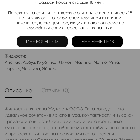
(граждан России старше 18 лет).
Переходя на сайт, я подтверждаю, что мне исполнилось 18
Добавить в избранное
Категории:
Жидкость OGGO
лет, я являюсь потребителем табачной или иной
никотинсодержащей продукции и даю согласие на
Электронки:
обработку своих персональных данных.
Ананас
,
Арбуз
,
Бабл-Гам
,
Банан
,
Виноград
,
Вишня
,
Гранат
,
Киви
,
Клубника
,
Лимон
,
Манго
,
Мороженое
,
Мята
,
Персик
,
МНЕ БОЛЬШЕ 18
МНЕ МЕНЬШЕ 18
Фруктовые
,
Яблоко
,
Ягодные
Жидкости:
Ананас
,
Арбуз
,
Клубника
,
Лимон
,
Малина
,
Манго
,
Мята
,
Персик
,
Черника
,
Яблоко
Описание
Отзывы (0)
Жидкость для вейпа Жидкость OGGO Пина колада – это
идеальное сочетание яркого вкуса, компактности и высокой
производительности.Состав жидкости включает только
лучшие ингредиенты, что обеспечивает стабильное качество
и превосходный вкус на протяжении всего времени