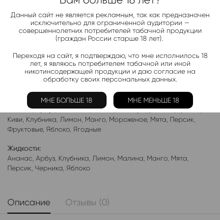
Telegram-канал 2000+
Данный сайт не является рекламным, так как предназначен
Актуальные новинки и акции каждые день!
исключительно для ограниченной аудитории —
совершеннолетних потребителей табачной продукции
Подписаться
(граждан России старше 18 лет).
Переходя на сайт, я подтверждаю, что мне исполнилось 18
лет, я являюсь потребителем табачной или иной
Добавить в избранное
никотинсодержащей продукции и даю согласие на
обработку своих персональных данных.
Категории:
Жидкость PODONKI ALFA VAPE
Электронки:
МНЕ БОЛЬШЕ 18
МНЕ МЕНЬШЕ 18
Ананас
,
Арбуз
,
Бабл-Гам
,
Банан
,
Виноград
,
Вишня
,
Гранат
,
Киви
,
Клубника
,
Лимон
,
Манго
,
Мороженое
,
Мята
,
Персик
,
Фруктовые
,
Яблоко
,
Ягодные
Жидкости:
Ананас
,
Арбуз
,
Клубника
,
Лимон
,
Малина
,
Манго
,
Мята
,
Персик
,
Черника
,
Яблоко
Описание
Отзывы (0)