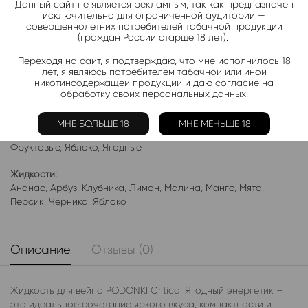
Данный сайт не является рекламным, так как предназначен
исключительно для ограниченной аудитории —
Подписаться
совершеннолетних потребителей табачной продукции
(граждан России старше 18 лет).
Переходя на сайт, я подтверждаю, что мне исполнилось 18
Добавить в избранное
лет, я являюсь потребителем табачной или иной
Категории:
Жидкость PODONKI Critical
никотинсодержащей продукции и даю согласие на
обработку своих персональных данных.
Электронки:
Ананас
,
Арбуз
,
Бабл-Гам
,
Банан
,
Виноград
,
Вишня
,
Гранат
,
МНЕ БОЛЬШЕ 18
МНЕ МЕНЬШЕ 18
Киви
,
Клубника
,
Лимон
,
Манго
,
Мороженое
,
Мята
,
Персик
,
Фруктовые
,
Яблоко
,
Ягодные
Жидкости:
Ананас
,
Арбуз
,
Клубника
,
Лимон
,
Малина
,
Манго
,
Мята
,
Персик
,
Черника
,
Яблоко
Описание
Отзывы (0)
Жидкость для вейпа PODONKI Critical Ягодный энергетик –
это идеальное сочетание яркого вкуса, компактности и