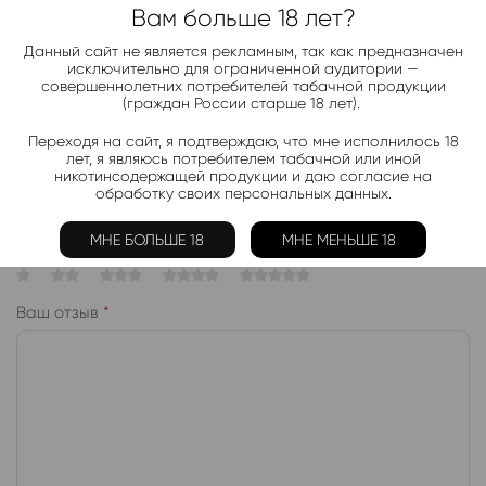
Вам больше 18 лет?
ОТЗЫВЫ
Данный сайт не является рекламным, так как предназначен
исключительно для ограниченной аудитории —
Отзывов пока нет.
совершеннолетних потребителей табачной продукции
(граждан России старше 18 лет).
БУДЬТЕ ПЕРВЫМ, КТО ОСТАВИТ ОТЗЫВ О “ЖИДКОСТЬ PUFFMI
Переходя на сайт, я подтверждаю, что мне исполнилось 18
КЛУБНИКА АРБУЗ”
лет, я являюсь потребителем табачной или иной
никотинсодержащей продукции и даю согласие на
Ваш адрес электронной почты опубликован не будет.
обработку своих персональных данных.
Отмечены обязательные поля
МНЕ БОЛЬШЕ 18
МНЕ МЕНЬШЕ 18
Ваш рейтинг
*
Ваш отзыв
*