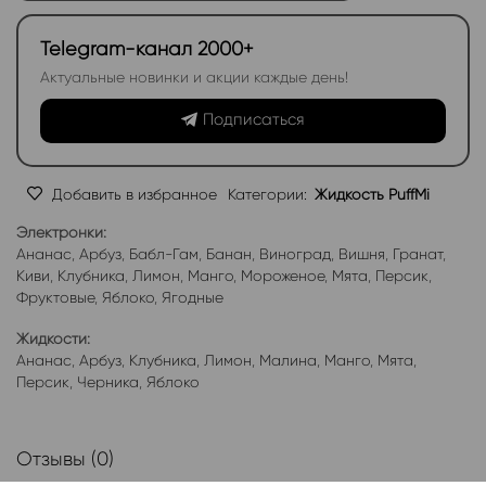
Telegram-канал 2000+
Актуальные новинки и акции каждые день!
Подписаться
Добавить в избранное
Категории:
Жидкость PuffMi
Электронки:
Ананас
,
Арбуз
,
Бабл-Гам
,
Банан
,
Виноград
,
Вишня
,
Гранат
,
Киви
,
Клубника
,
Лимон
,
Манго
,
Мороженое
,
Мята
,
Персик
,
Фруктовые
,
Яблоко
,
Ягодные
Жидкости:
Ананас
,
Арбуз
,
Клубника
,
Лимон
,
Малина
,
Манго
,
Мята
,
Персик
,
Черника
,
Яблоко
Отзывы (0)