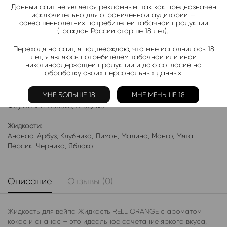
Актуальные новинки и акции каждые день!
Данный сайт не является рекламным, так как предназначен
исключительно для ограниченной аудитории —
Подписаться
совершеннолетних потребителей табачной продукции
(граждан России старше 18 лет).
Переходя на сайт, я подтверждаю, что мне исполнилось 18
лет, я являюсь потребителем табачной или иной
Добавить в избранное
Категории:
Жидкость RELL
никотинсодержащей продукции и даю согласие на
обработку своих персональных данных.
Электронки:
Ананас
,
Арбуз
,
Бабл-Гам
,
Банан
,
Виноград
,
Вишня
,
Гранат
,
МНЕ БОЛЬШЕ 18
МНЕ МЕНЬШЕ 18
Киви
,
Клубника
,
Лимон
,
Манго
,
Мороженое
,
Мята
,
Персик
,
Фруктовые
,
Яблоко
,
Ягодные
Жидкости:
Ананас
,
Арбуз
,
Клубника
,
Лимон
,
Малина
,
Манго
,
Мята
,
Персик
,
Черника
,
Яблоко
Описание
Отзывы (0)
Жидкость для вейпа Жидкость RELL ORANGE с ароматом
кокос и ананас – это идеальное сочетание яркого вкуса,