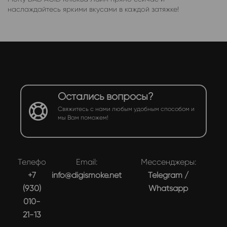
наслаждайтесь яркими вкусами в каждой затяжке!
Остались вопросы?
Свяжитесь с нами любым удобным способом и
мы Вам поможем!
Телефон:
Email:
Мессенджеры:
+7
info@digismoke.net
Telegram
/
(930)
Whatsapp
010-
21-13