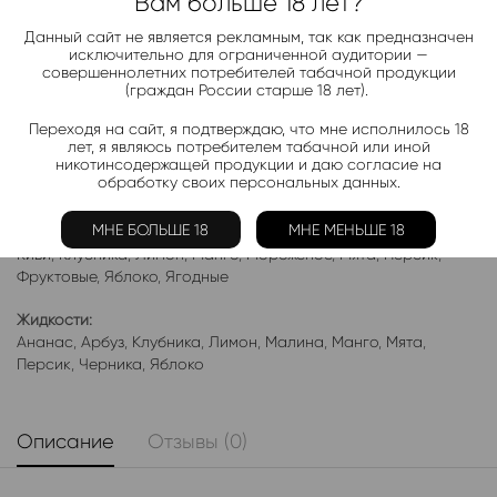
Telegram-канал 2000+
Вам больше 18 лет?
Актуальные новинки и акции каждые день!
Данный сайт не является рекламным, так как предназначен
исключительно для ограниченной аудитории —
Подписаться
совершеннолетних потребителей табачной продукции
(граждан России старше 18 лет).
Переходя на сайт, я подтверждаю, что мне исполнилось 18
Добавить в избранное
лет, я являюсь потребителем табачной или иной
никотинсодержащей продукции и даю согласие на
Категории:
Жидкость Rick and Morty Bad Acid
обработку своих персональных данных.
Электронки:
МНЕ БОЛЬШЕ 18
МНЕ МЕНЬШЕ 18
Ананас
,
Арбуз
,
Бабл-Гам
,
Банан
,
Виноград
,
Вишня
,
Гранат
,
Киви
,
Клубника
,
Лимон
,
Манго
,
Мороженое
,
Мята
,
Персик
,
Фруктовые
,
Яблоко
,
Ягодные
Жидкости:
Ананас
,
Арбуз
,
Клубника
,
Лимон
,
Малина
,
Манго
,
Мята
,
Персик
,
Черника
,
Яблоко
Описание
Отзывы (0)