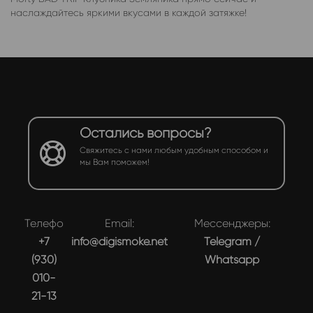
наслаждайтесь яркими вкусами в каждой затяжке!
Остались вопросы?
Свяжитесь с нами любым удобным способом и
мы Вам поможем!
Телефон:
Email:
Мессенджеры:
+7
info@digismoke.net
Telegram
/
(930)
Whatsapp
010-
21-13