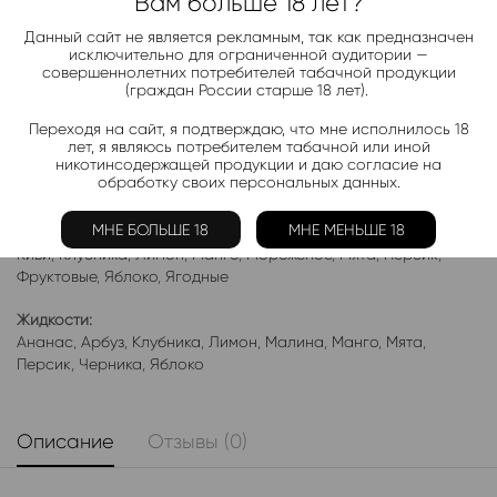
Telegram-канал 2000+
Вам больше 18 лет?
Актуальные новинки и акции каждые день!
Данный сайт не является рекламным, так как предназначен
исключительно для ограниченной аудитории —
Подписаться
совершеннолетних потребителей табачной продукции
(граждан России старше 18 лет).
Переходя на сайт, я подтверждаю, что мне исполнилось 18
Добавить в избранное
лет, я являюсь потребителем табачной или иной
никотинсодержащей продукции и даю согласие на
Категории:
Жидкость Rick and Morty Bad Trip
обработку своих персональных данных.
Электронки:
МНЕ БОЛЬШЕ 18
МНЕ МЕНЬШЕ 18
Ананас
,
Арбуз
,
Бабл-Гам
,
Банан
,
Виноград
,
Вишня
,
Гранат
,
Киви
,
Клубника
,
Лимон
,
Манго
,
Мороженое
,
Мята
,
Персик
,
Фруктовые
,
Яблоко
,
Ягодные
Жидкости:
Ананас
,
Арбуз
,
Клубника
,
Лимон
,
Малина
,
Манго
,
Мята
,
Персик
,
Черника
,
Яблоко
Описание
Отзывы (0)