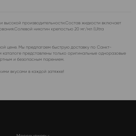
 и высокой производительности.Состав жидкости включает
вания.Солевой никотин крепостью 20 мг/мл (Ultra
ной цене. Мы предлагаем быструю доставку по Санкт-
ем каталоге представлены только оригинальные одноразовые
ортным и безопасным парением.
ими вкусами в каждой затяжке!
Мессенджеры: