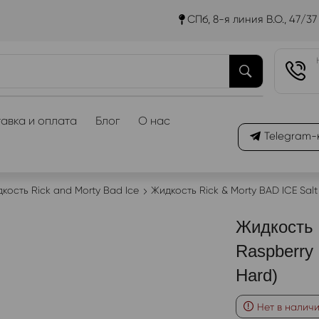
СПб, 8-я линия В.О., 47/37
авка и оплата
Блог
О нас
Telegram-
кость Rick and Morty Bad Ice
Жидкость Rick & Morty BAD ICE Sa
Жидкость 
Raspberry
Hard)
Нет в налич