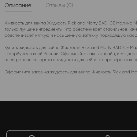
Описание
Отзывы (0)
Жидкость для вейпа Жидкость Rick and Morty BAD ICE Малина 
только лучшие ингредиенты, что обеспечивает стабильное каче
обеспечивает мягкую и насыщенную затяжку, подходящую как дл
Купить жидкость для вейпа Жидкость Rick and Morty BAD ICE 
Петербургу и всей России. Оформляйте заказ онлайн, и мы до
электронные сигареты и жидкости для вейпа от проверенных 
Оформляйте заказ на жидкость для вейпа Жидкость Rick and M