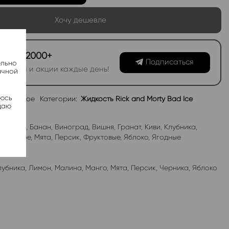
Хочу дешевле
канал 2000+
Подписаться
ельно
овинки и акции каждые день!
ачной
яюсь
избранное
Категории:
Жидкость Rick and Morty Bad Ice
даю
абл-Гам
,
Банан
,
Виноград
,
Вишня
,
Гранат
,
Киви
,
Клубника
,
роженое
,
Мята
,
Персик
,
Фруктовые
,
Яблоко
,
Ягодные
лубника
,
Лимон
,
Малина
,
Манго
,
Мята
,
Персик
,
Черника
,
Яблоко