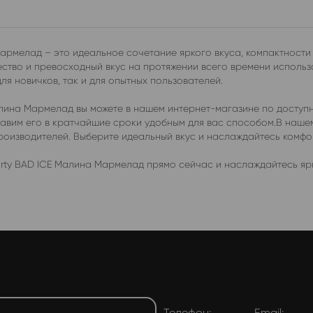
Мармелад – это идеальное сочетание яркого вкуса, компактности
ство и превосходный вкус на протяжении всего времени использо
я новичков, так и для опытных пользователей.
Малина Мармелад вы можете в нашем интернет-магазине по доступ
ставим его в кратчайшие сроки удобным для вас способом.В наш
производителей. Выберите идеальный вкус и наслаждайтесь комф
orty BAD ICE Малина Мармелад прямо сейчас и наслаждайтесь ярк
Телефон:
Email: