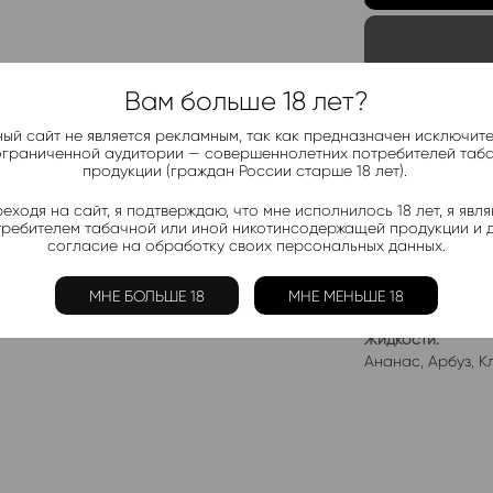
Вам больше 18 лет?
Telegram-
ый сайт не является рекламным, так как предназначен исключит
Актуальные н
ограниченной аудитории — совершеннолетних потребителей таб
продукции (граждан России старше 18 лет).
еходя на сайт, я подтверждаю, что мне исполнилось 18 лет, я явл
Добавить в 
требителем табачной или иной никотинсодержащей продукции и 
согласие на обработку своих персональных данных.
Электронки:
Ананас
,
Арбуз
,
Б
Лимон
,
Манго
,
Мо
МНЕ БОЛЬШЕ 18
МНЕ МЕНЬШЕ 18
Жидкости:
Ананас
,
Арбуз
,
К