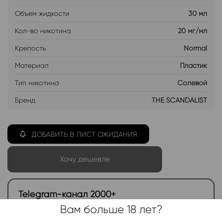
Объем жидкости
30 мл
Кол-во никотина
20 мг/мл
Крепость
Normal
Материал
Пластик
Тип никотина
Солевой
Бренд
THE SCANDALIST
ДОБАВИТЬ В ЛИСТ ОЖИДАНИЯ
Хочу дешевле
Telegram-канал 2000+
Вам больше 18 лет?
Актуальные новинки и акции каждые день!