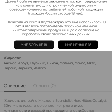
Данный сайт не является рекламным, так как предназначен
Подписаться
исключительно для ограниченной аудитории —
совершеннолетних потребителей табачной продукции
(граждан России старше 18 лет).
Добавить в избранное
Переходя на сайт, я подтверждаю, что мне исполнилось 18
Категории:
Жидкость THE SCANDALIST
лет, я являюсь потребителем табачной или иной
никотинсодержащей продукции и даю согласие на
Электронки:
обработку своих персональных данных.
Ананас
,
Арбуз
,
Бабл-Гам
,
Банан
,
Виноград
,
Вишня
,
Гранат
,
Киви
,
Клубника
,
Лимон
,
Манго
,
Мороженое
,
Мята
,
Персик
,
МНЕ БОЛЬШЕ 18
МНЕ МЕНЬШЕ 18
Фруктовые
,
Яблоко
,
Ягодные
Жидкости:
Ананас
,
Арбуз
,
Клубника
,
Лимон
,
Малина
,
Манго
,
Мята
,
Персик
,
Черника
,
Яблоко
Описание
Отзывы (0)
Жидкость для вейпа Жидкость Scandalist HardHitters Catalyst,
30мл – это идеальное сочетание яркого вкуса,
компактности и высокой производительности.Состав