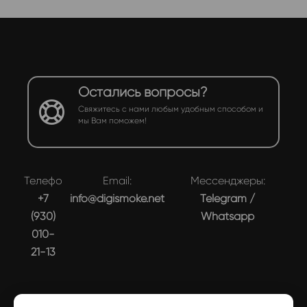
Остались вопросы?
Свяжитесь с нами любым удобным способом и
мы Вам поможем!
Телефон:
Email:
Мессенджеры:
+7
info@digismoke.net
Telegram
/
(930)
Whatsapp
010-
21-13