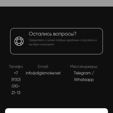
Остались вопросы?
Свяжитесь с нами любым удобным способом и
мы Вам поможем!
Телефон:
Email:
Мессенджеры:
+7
info@digismoke.net
Telegram
/
(930)
Whatsapp
010-
21-13