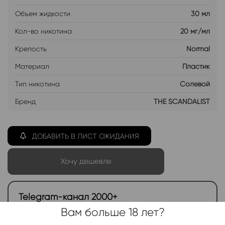
Объем жидкости
30 мл
Кол-во никотина
20 мг/мл
Крепость
Normal
Материал
Пластик
Тип никотина
Солевой
Бренд
THE SCANDALIST
ДОБАВИТЬ В ЛИСТ ОЖИДАНИЯ
Хочу дешевле
Telegram-канал 2000+
Вам больше 18 лет?
Актуальные новинки и акции каждые день!