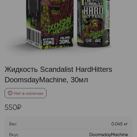
Жидкость Scandalist HardHitters
DoomsdayMachine, 30мл
Нет в наличии
550
₽
Вес
0.045 кг
Вкус
DoomsdayMachine