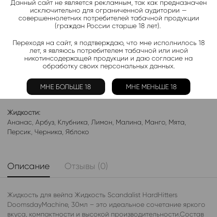
Данный сайт не является рекламным, так как предназначен
Подписаться
исключительно для ограниченной аудитории —
совершеннолетних потребителей табачной продукции
(граждан России старше 18 лет).
Добавить в избранное
Переходя на сайт, я подтверждаю, что мне исполнилось 18
Категории:
Жидкость THE SCANDALIST
лет, я являюсь потребителем табачной или иной
никотинсодержащей продукции и даю согласие на
Электронки:
обработку своих персональных данных.
Ананас
,
Арбуз
,
Бабл-Гам
,
Банан
,
Виноград
,
Вишня
,
Гранат
,
Киви
,
Клубника
,
Лимон
,
Манго
,
Мороженое
,
Мята
,
Персик
,
МНЕ БОЛЬШЕ 18
МНЕ МЕНЬШЕ 18
Фруктовые
,
Яблоко
,
Ягодные
Жидкости:
Ананас
,
Арбуз
,
Клубника
,
Лимон
,
Малина
,
Манго
,
Мята
,
Персик
,
Черника
,
Яблоко
Описание
Отзывы (0)
Жидкость для вейпа Жидкость Scandalist HardHitters
DoomsdayMachine, 30мл – это идеальное сочетание яркого
вкуса, компактности и высокой производительности.Состав