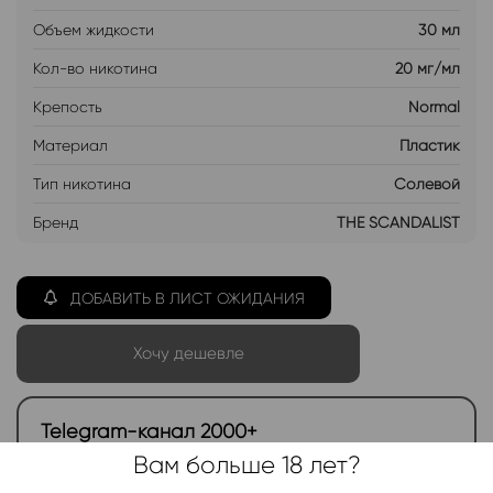
Объем жидкости
30 мл
Кол-во никотина
20 мг/мл
Крепость
Normal
Материал
Пластик
Тип никотина
Солевой
Бренд
THE SCANDALIST
ДОБАВИТЬ В ЛИСТ ОЖИДАНИЯ
Хочу дешевле
Telegram-канал 2000+
Вам больше 18 лет?
Актуальные новинки и акции каждые день!