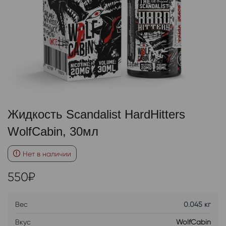
Жидкость Scandalist HardHitters
WolfCabin, 30мл
Нет в наличии
550
₽
Вес
0.045 кг
Вкус
WolfCabin