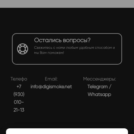
Остались вопросы?
Свяжитесь с нами любым удобным способом и
мы Вам поможем!
Телефон:
Email:
Мессенджеры:
+7
info@digismoke.net
Telegram
/
(930)
Whatsapp
010-
21-13