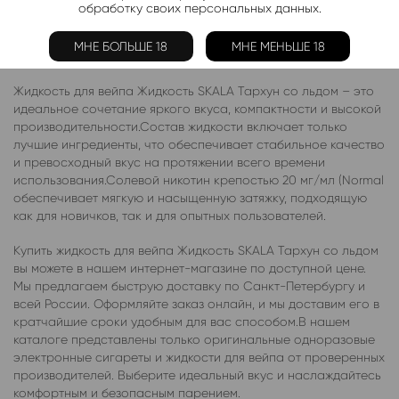
обработку своих персональных данных.
Описание
Отзывы (0)
МНЕ БОЛЬШЕ 18
МНЕ МЕНЬШЕ 18
Жидкость для вейпа Жидкость SKALA Тархун со льдом – это
идеальное сочетание яркого вкуса, компактности и высокой
производительности.Состав жидкости включает только
лучшие ингредиенты, что обеспечивает стабильное качество
и превосходный вкус на протяжении всего времени
использования.Солевой никотин крепостью 20 мг/мл (Normal
обеспечивает мягкую и насыщенную затяжку, подходящую
как для новичков, так и для опытных пользователей.
Купить жидкость для вейпа Жидкость SKALA Тархун со льдом
вы можете в нашем интернет-магазине по доступной цене.
Мы предлагаем быструю доставку по Санкт-Петербургу и
всей России. Оформляйте заказ онлайн, и мы доставим его в
кратчайшие сроки удобным для вас способом.В нашем
каталоге представлены только оригинальные одноразовые
электронные сигареты и жидкости для вейпа от проверенных
производителей. Выберите идеальный вкус и наслаждайтесь
комфортным и безопасным парением.