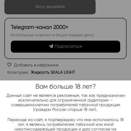
Хочу дешевле
Telegram-канал 2000+
Актуальные новинки и акции каждые день!
Подписаться
Добавить в избранное
Категории:
Жидкость SKALA LIGHT
Электронки:
Вам больше 18 лет?
Ананас
,
Арбуз
,
Бабл-Гам
,
Банан
,
Виноград
,
Вишня
,
Гранат
,
Киви
,
Клубника
,
Лимон
,
Манго
,
Мороженое
,
Мята
,
Персик
,
Данный сайт не является рекламным, так как предназначен
Фруктовые
,
Яблоко
,
Ягодные
исключительно для ограниченной аудитории —
совершеннолетних потребителей табачной продукции
(граждан России старше 18 лет).
Жидкости:
Ананас
,
Арбуз
,
Клубника
,
Лимон
,
Малина
,
Манго
,
Мята
,
Переходя на сайт, я подтверждаю, что мне исполнилось 18
Персик
,
Черника
,
Яблоко
лет, я являюсь потребителем табачной или иной
никотинсодержащей продукции и даю согласие на