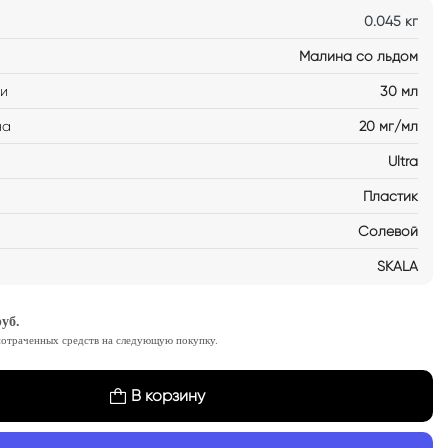
0.045 кг
Малина со льдом
ти
30 мл
на
20 мг/мл
Ultra
Пластик
Солевой
SKALA
уб.
потраченных средств на следующую покупку.
В корзину