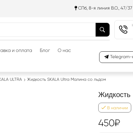
СПб, 8-я линия В.О., 47/37
авка и оплата
Блог
О нас
Telegram-
KALA ULTRA
Жидкость SKALA Ultra Малина со льдом
Жидкость 
В наличии
450
₽