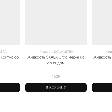
LTRA
Жидкость SKALA ULTRA
Жид
 Кактус со
Жидкость SKALA Ultra Черника
Жидкость 
со льдом
450
₽
В КОРЗИНУ