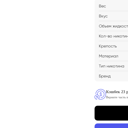
Вес
Вкус
Объем жидкос
Кол-во никоти
Крепость
Материал
Тип никотина
Бренд
Кэшбек 23 р
Верните часть 