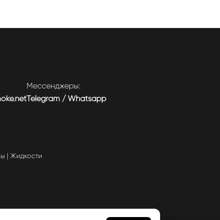
Мессенджеры:
moke.net
Telegram
/
Whatsapp
мы
|
Жидкости