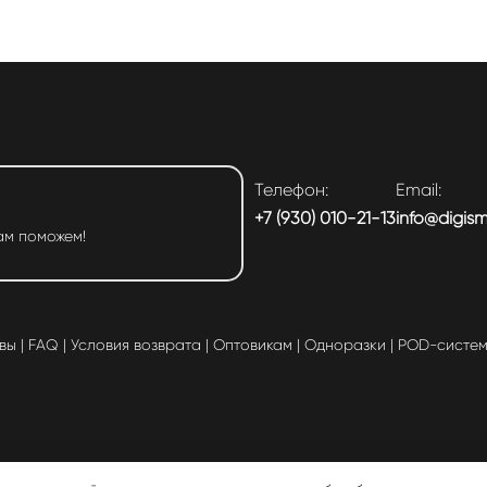
Телефон:
Email:
+7 (930) 010-21-13
info@digis
ам поможем!
вы
|
FAQ
|
Условия возврата
|
Оптовикам
|
Одноразки
|
POD-систе