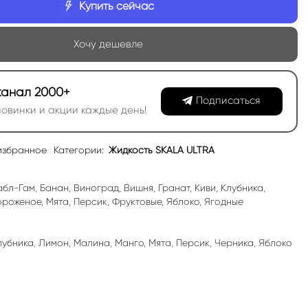
Купить сейчас
Хочу дешевле
канал 2000+
Подписаться
овинки и акции каждые день!
избранное
Категории:
Жидкость SKALA ULTRA
абл-Гам
,
Банан
,
Виноград
,
Вишня
,
Гранат
,
Киви
,
Клубника
,
роженое
,
Мята
,
Персик
,
Фруктовые
,
Яблоко
,
Ягодные
лубника
,
Лимон
,
Малина
,
Манго
,
Мята
,
Персик
,
Черника
,
Яблоко