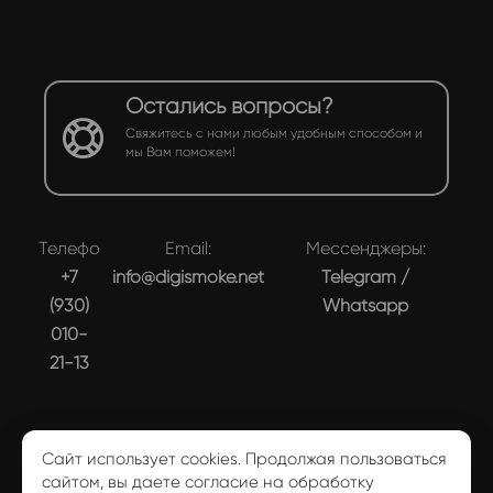
Остались вопросы?
Свяжитесь с нами любым удобным способом и
мы Вам поможем!
Телефон:
Email:
Мессенджеры:
+7
info@digismoke.net
Telegram
/
(930)
Whatsapp
010-
21-13
Сайт использует cookies. Продолжая пользоваться
сайтом, вы даете согласие на обработку