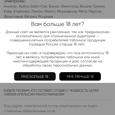
Электронки:
Ананас
,
Арбуз
,
Бабл-Гам
,
Банан
,
Виноград
,
Вишня
,
Гранат
,
Киви
,
Клубника
,
Лимон
,
Манго
,
Мороженое
,
Мята
,
Персик
,
Фруктовые
,
Яблоко
,
Ягодные
Вам больше 18 лет?
Жидкости:
Ананас
,
Арбуз
,
Клубника
,
Лимон
,
Малина
,
Манго
,
Мята
,
Данный сайт не является рекламным, так как предназначен
исключительно для ограниченной аудитории —
Персик
,
Черника
,
Яблоко
совершеннолетних потребителей табачной продукции
(граждан России старше 18 лет).
Переходя на сайт, я подтверждаю, что мне исполнилось 18
Отзывы (0)
лет, я являюсь потребителем табачной или иной
никотинсодержащей продукции и даю согласие на
обработку своих персональных данных.
ОТЗЫВЫ
МНЕ БОЛЬШЕ 18
МНЕ МЕНЬШЕ 18
Отзывов пока нет.
БУДЬТЕ ПЕРВЫМ, КТО ОСТАВИТ ОТЗЫВ О “ЖИДКОСТЬ ULTRA
HARDER АПЕЛЬСИН МАНГО МАРАКУЙЯ”
Ваш адрес электронной почты опубликован не будет.
Отмечены обязательные поля