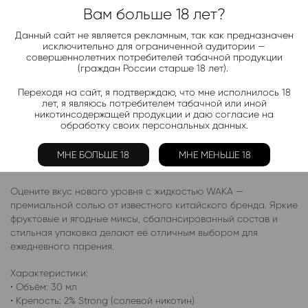
Электронки:
Вам больше 18 лет?
Ананас
,
Арбуз
,
Бабл-Гам
,
Банан
,
Виноград
,
Вишня
,
Гранат
,
Киви
,
Клубника
,
Лимон
,
Манго
,
Мороженое
,
Мята
,
Персик
,
Данный сайт не является рекламным, так как предназначен
исключительно для ограниченной аудитории —
Фруктовые
,
Яблоко
,
Ягодные
совершеннолетних потребителей табачной продукции
(граждан России старше 18 лет).
Жидкости:
Ананас
,
Арбуз
,
Клубника
,
Лимон
,
Малина
,
Манго
,
Мята
,
Переходя на сайт, я подтверждаю, что мне исполнилось 18
Персик
,
Черника
,
Яблоко
лет, я являюсь потребителем табачной или иной
никотинсодержащей продукции и даю согласие на
обработку своих персональных данных.
Описание
Отзывы (0)
МНЕ БОЛЬШЕ 18
МНЕ МЕНЬШЕ 18
Оцените вкус нового уровня с жидкостью WAKA —
премиальной солью от известного китайского бренда. Яркие
фруктовые и ягодные миксы, сбалансированный состав и
стильная упаковка делают её отличным выбором для
ежедневного парения.
Характеристики:
• Объём: 30 мл
• Крепость: 2% Strong (солевой никотин)