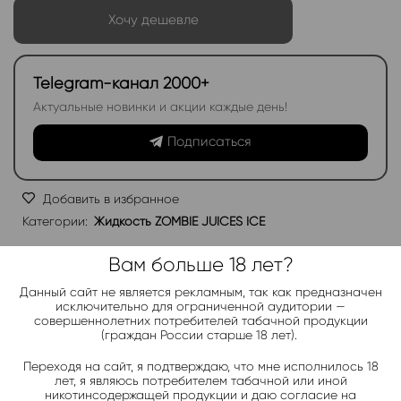
Хочу дешевле
Telegram-канал 2000+
Актуальные новинки и акции каждые день!
Подписаться
Добавить в избранное
Категории:
Жидкость ZOMBIE JUICES ICE
Электронки:
Вам больше 18 лет?
Ананас
,
Арбуз
,
Бабл-Гам
,
Банан
,
Виноград
,
Вишня
,
Гранат
,
Киви
,
Клубника
,
Лимон
,
Манго
,
Мороженое
,
Мята
,
Персик
,
Данный сайт не является рекламным, так как предназначен
Фруктовые
,
Яблоко
,
Ягодные
исключительно для ограниченной аудитории —
совершеннолетних потребителей табачной продукции
(граждан России старше 18 лет).
Жидкости:
Ананас
,
Арбуз
,
Клубника
,
Лимон
,
Малина
,
Манго
,
Мята
,
Переходя на сайт, я подтверждаю, что мне исполнилось 18
Персик
,
Черника
,
Яблоко
лет, я являюсь потребителем табачной или иной
никотинсодержащей продукции и даю согласие на