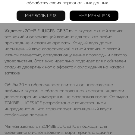
обработку своих персональных данных.
Описание
Отзывы (0)
МНЕ БОЛЬШЕ 18
МНЕ МЕНЬШЕ 18
Жидкость ZOMBIE JUICES ICE 30 ml
с вкусом мятной жвачки —
это яркий и освежающий вариант для тех, кто любит
прохладные и сладкие ароматы. Каждый вдох дарит
насыщенный вкус классической мятной жвачки с легкой
мятной свежестью, создавая ощущение прохлады и лёгкого
удовольствия. Этот вкус идеально подойдёт для любителей
сладких десертных нот с эффектом охлаждения на каждой
затяжке.
Объём 30 мл обеспечивает длительное наслаждение
любимым вкусом, а сбалансированная крепость жидкости
делает парение комфортным, не раздражая горло. Формула
ZOMBIE JUICES ICE разработана с качественными
ингредиентами, что гарантирует насыщенный вкус и
стабильное парение.
Мятная жвачка от ZOMBIE JUICES ICE подходит для
ежедневного использования, дарит яркий, сладкий и