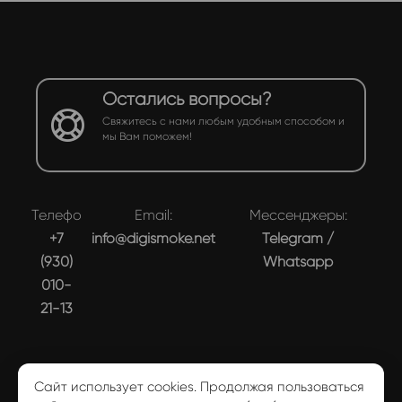
Остались вопросы?
Свяжитесь с нами любым удобным способом и
мы Вам поможем!
Телефон:
Email:
Мессенджеры:
+7
info@digismoke.net
Telegram
/
(930)
Whatsapp
010-
21-13
Сайт использует cookies. Продолжая пользоваться