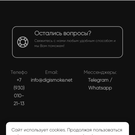
Остались вопросы?
Свяжитесь с нами любым удобным способом и
мы Вам поможем!
Телефон:
Email:
Мессенджеры:
+7
info@digismoke.net
Telegram
/
(930)
Whatsapp
010-
21-13
Сайт использует cookies. Продолжая пользоваться