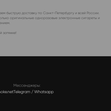
аем быструю доставку по Санкт-Петербургу и всей России.
только оригинальные одноразовые электронные сигареты и
ением.
 затяжке!
Мессенджеры:
moke.net
Telegram
/
Whatsapp