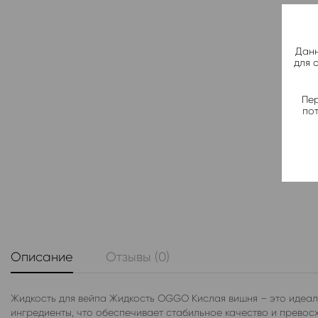
Данн
для 
Пер
по
Описание
Отзывы (0)
Жидкость для вейпа Жидкость OGGO Кислая вишня – это идеаль
ингредиенты, что обеспечивает стабильное качество и превос