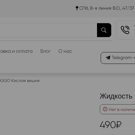
СПб, 8-я линия В.О., 47/37
авка и оплата
Блог
О нас
Telegram-
OGGO Кислая вишня
Жидкость
Нет в налич
490
₽