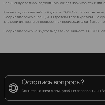
насыщенную затяжку, подходящую как для новичков, так и для 
Купить жидкость для вейпа Жидкость OGGO Кислая вишня вы мо
Оформляйте заказ онлайн, и мы доставим его в кратчайшие с
жидкости для вейпа от проверенных производителей. Выберит
Оформляйте заказ на жидкость для вейпа Жидкость OGGO Кисла
Остались вопросы?
Свяжитесь с нами любым удобным способом и мы В