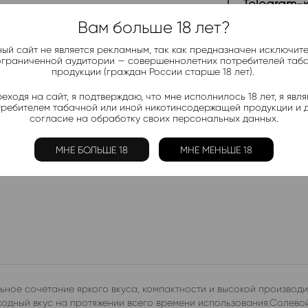
Telegram-
Актуальные н
Вам больше 18 лет?
ый сайт не является рекламным, так как предназначен исключит
ограниченной аудитории — совершеннолетних потребителей таб
Добавить в 
продукции (граждан России старше 18 лет).
Электронки:
еходя на сайт, я подтверждаю, что мне исполнилось 18 лет, я явл
Ананас
,
Арбуз
,
Б
требителем табачной или иной никотинсодержащей продукции и 
Лимон
,
Манго
,
Мо
согласие на обработку своих персональных данных.
Жидкости:
МНЕ БОЛЬШЕ 18
МНЕ МЕНЬШЕ 18
Ананас
,
Арбуз
,
К
ное сочетание яркого вкуса, компактности и высокой производи
ходный вкус на протяжении всего времени использования.Солевой