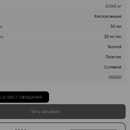
0.045 кг
Кислая вишня
ти
30 мл
на
20 мг/мл
Normal
Пластик
Солевой
OGGO
Ь В ЛИСТ ОЖИДАНИЯ
Хочу дешевле