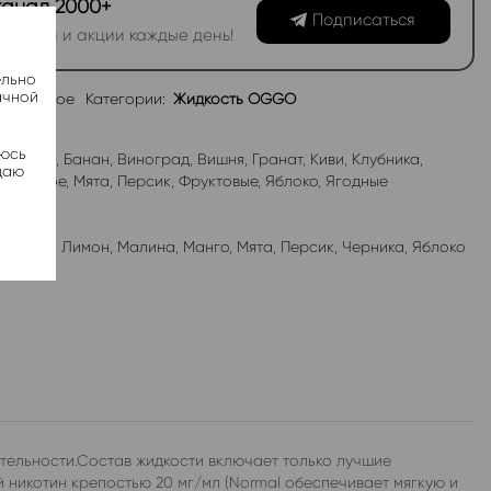
канал 2000+
Подписаться
овинки и акции каждые день!
ельно
ачной
избранное
Категории:
Жидкость OGGO
яюсь
абл-Гам
,
Банан
,
Виноград
,
Вишня
,
Гранат
,
Киви
,
Клубника
,
даю
роженое
,
Мята
,
Персик
,
Фруктовые
,
Яблоко
,
Ягодные
лубника
,
Лимон
,
Малина
,
Манго
,
Мята
,
Персик
,
Черника
,
Яблоко
тельности.Состав жидкости включает только лучшие
 никотин крепостью 20 мг/мл (Normal обеспечивает мягкую и