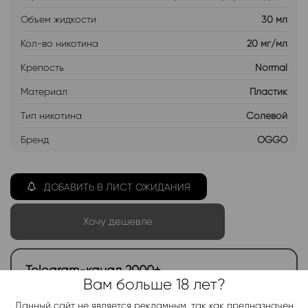
Объем жидкости
30 мл
Кол-во никотина
20 мг/мл
Крепость
Normal
Материал
Пластик
Тип никотина
Солевой
Бренд
OGGO
ДОБАВИТЬ В ЛИСТ ОЖИДАНИЯ
Хочу дешевле
Telegram-канал 2000+
Вам больше 18 лет?
Актуальные новинки и акции каждые день!
Данный сайт не является рекламным, так как предназначен