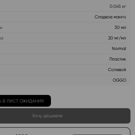
0.045 кг
Сладкое манго
ти
30 мл
на
20 мг/мл
Normal
Пластик
Солевой
OGGO
Ь В ЛИСТ ОЖИДАНИЯ
Хочу дешевле