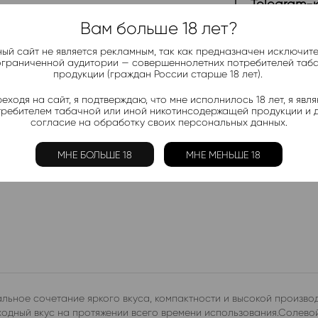
Telegram-
Актуальные н
Вам больше 18 лет?
ый сайт не является рекламным, так как предназначен исключит
ограниченной аудитории — совершеннолетних потребителей таб
Добавить в 
продукции (граждан России старше 18 лет).
Электронки:
еходя на сайт, я подтверждаю, что мне исполнилось 18 лет, я явл
Ананас
,
Арбуз
,
Б
требителем табачной или иной никотинсодержащей продукции и 
Лимон
,
Манго
,
Мо
согласие на обработку своих персональных данных.
Жидкости:
МНЕ БОЛЬШЕ 18
МНЕ МЕНЬШЕ 18
Ананас
,
Арбуз
,
К
льное сочетание яркого вкуса, компактности и высокой произво
ходный вкус на протяжении всего времени использования.Солевой