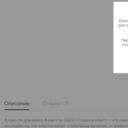
Данн
для 
Пер
по
Описание
Отзывы (0)
Жидкость для вейпа Жидкость OGGO Сладкое манго – это идеа
ингредиенты, что обеспечивает стабильное качество и превос