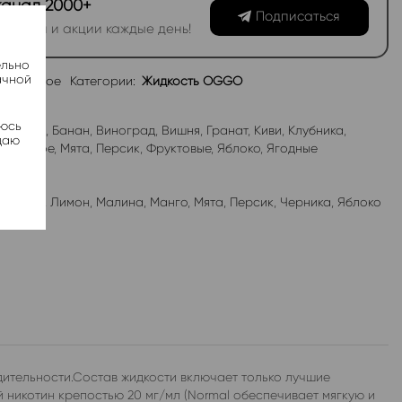
канал 2000+
Подписаться
овинки и акции каждые день!
ельно
ачной
избранное
Категории:
Жидкость OGGO
яюсь
абл-Гам
,
Банан
,
Виноград
,
Вишня
,
Гранат
,
Киви
,
Клубника
,
даю
роженое
,
Мята
,
Персик
,
Фруктовые
,
Яблоко
,
Ягодные
лубника
,
Лимон
,
Малина
,
Манго
,
Мята
,
Персик
,
Черника
,
Яблоко
дительности.Состав жидкости включает только лучшие
 никотин крепостью 20 мг/мл (Normal обеспечивает мягкую и