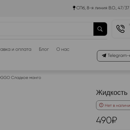
СПб, 8-я линия В.О., 47/37
авка и оплата
Блог
О нас
Telegram-
OGGO Сладкое манго
Жидкость
Нет в налич
490
₽