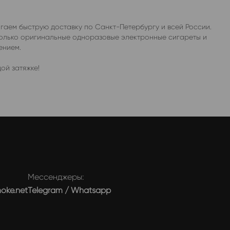
гаем быструю доставку по Санкт-Петербургу и всей России.
только оригинальные одноразовые электронные сигареты и
ением.
ой затяжке!
Мессенджеры:
moke.net
Telegram
/
Whatsapp