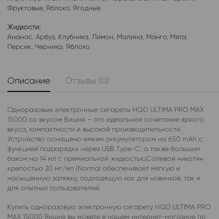
Фруктовые
,
Яблоко
,
Ягодные
Жидкости:
Ананас
,
Арбуз
,
Клубника
,
Лимон
,
Малина
,
Манго
,
Мята
,
Персик
,
Черника
,
Яблоко
Описание
Отзывы (0)
Одноразовые электронные сигареты HQD ULTIMA PRO MAX
15000 со вкусом Вишня – это идеальное сочетание яркого
вкуса, компактности и высокой производительности.
Устройство оснащено емким аккумулятором на 650 mAh с
функцией подзарядки через USB Type-C, а также большим
баком на 14 мл с премиальной жидкостью.Солевой никотин
крепостью 20 мг/мл (Normal обеспечивает мягкую и
насыщенную затяжку, подходящую как для новичков, так и
для опытных пользователей.
Купить одноразовую электронную сигарету HQD ULTIMA PRO
MAX 15000 Вишня вы можете в нашем интернет-магазине по