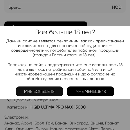
Бренд
HQD
ДОБАВИТЬ В ЛИСТ ОЖИДАНИЯ
Вам больше 18 лет?
Данный сайт не является рекламным, так как предназначен
Хочу дешевле
исключительно для ограниченной аудитории —
совершеннолетних потребителей табачной продукции
(граждан России старше 18 лет).
Telegram-канал 2000+
Переходя на сайт, я подтверждаю, что мне исполнилось 18
лет, я являюсь потребителем табачной или иной
Актуальные новинки и акции каждые день!
никотинсодержащей продукции и даю согласие на
обработку своих персональных данных.
Подписаться
МНЕ БОЛЬШЕ 18
МНЕ МЕНЬШЕ 18
Добавить в избранное
Категории:
HQD ULTIMA PRO MAX 15000
Электронки:
Ананас
,
Арбуз
,
Бабл-Гам
,
Банан
,
Виноград
,
Вишня
,
Гранат
,
Киви
,
Клубника
,
Лимон
,
Манго
,
Мороженое
,
Мята
,
Персик
,